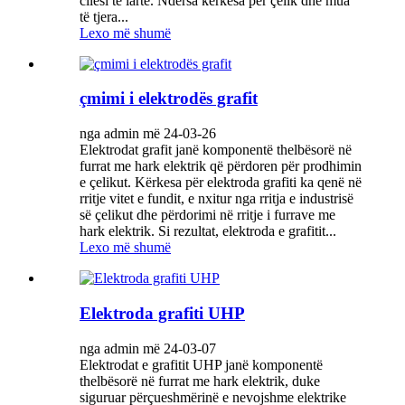
cilësi të lartë. Ndërsa kërkesa për çelik dhe mua
të tjera...
Lexo më shumë
çmimi i elektrodës grafit
nga admin më 24-03-26
Elektrodat grafit janë komponentë thelbësorë në
furrat me hark elektrik që përdoren për prodhimin
e çelikut. Kërkesa për elektroda grafiti ka qenë në
rritje vitet e fundit, e nxitur nga rritja e industrisë
së çelikut dhe përdorimi në rritje i furrave me
hark elektrik. Si rezultat, elektroda e grafitit...
Lexo më shumë
Elektroda grafiti UHP
nga admin më 24-03-07
Elektrodat e grafitit UHP janë komponentë
thelbësorë në furrat me hark elektrik, duke
siguruar përçueshmërinë e nevojshme elektrike