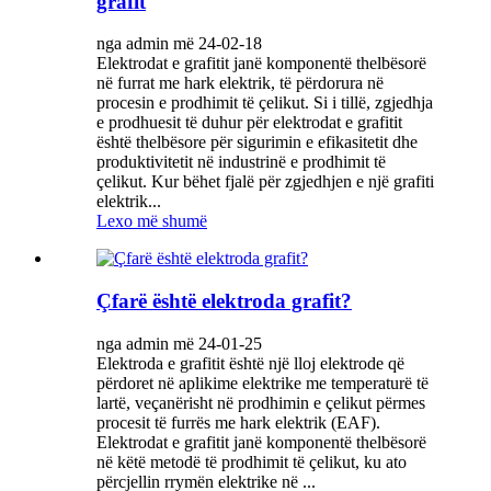
grafit
nga admin më 24-02-18
Elektrodat e grafitit janë komponentë thelbësorë
në furrat me hark elektrik, të përdorura në
procesin e prodhimit të çelikut. Si i tillë, zgjedhja
e prodhuesit të duhur për elektrodat e grafitit
është thelbësore për sigurimin e efikasitetit dhe
produktivitetit në industrinë e prodhimit të
çelikut. Kur bëhet fjalë për zgjedhjen e një grafiti
elektrik...
Lexo më shumë
Çfarë është elektroda grafit?
nga admin më 24-01-25
Elektroda e grafitit është një lloj elektrode që
përdoret në aplikime elektrike me temperaturë të
lartë, veçanërisht në prodhimin e çelikut përmes
procesit të furrës me hark elektrik (EAF).
Elektrodat e grafitit janë komponentë thelbësorë
në këtë metodë të prodhimit të çelikut, ku ato
përcjellin rrymën elektrike në ...