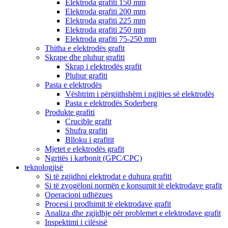
Elektroda grafiti 150 mm
Elektroda grafiti 200 mm
Elektroda grafiti 225 mm
Elektroda grafiti 250 mm
Elektroda grafiti 75-250 mm
Thitha e elektrodës grafit
Skrape dhe pluhur grafiti
Skrap i elektrodës grafit
Pluhur grafiti
Pasta e elektrodës
Vështrim i përgjithshëm i ngjitjes së elektrodës
Pasta e elektrodës Soderberg
Produkte grafiti
Crucible grafit
Shufra grafiti
Blloku i grafitit
Mjetet e elektrodës grafit
Ngritës i karbonit (GPC/CPC)
teknologjisë
Si të zgjidhni elektrodat e duhura grafiti
Si të zvogëloni normën e konsumit të elektrodave grafit
Operacioni udhëzues
Procesi i prodhimit të elektrodave grafit
Analiza dhe zgjidhje për problemet e elektrodave grafit
Inspektimi i cilësisë