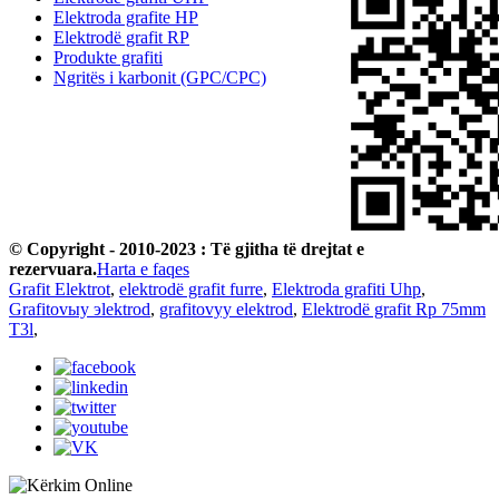
Elektroda grafite HP
Elektrodë grafit RP
Produkte grafiti
Ngritës i karbonit (GPC/CPC)
© Copyright - 2010-2023 : Të gjitha të drejtat e
rezervuara.
Harta e faqes
Grafit Elektrot
,
elektrodë grafit furre
,
Elektroda grafiti Uhp
,
Grafitovыy эlektrod
,
grafitovyy elektrod
,
Elektrodë grafit Rp 75mm
T3l
,