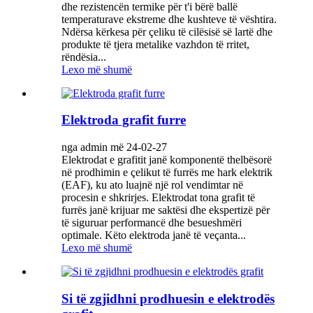
dhe rezistencën termike për t'i bërë ballë
temperaturave ekstreme dhe kushteve të vështira.
Ndërsa kërkesa për çeliku të cilësisë së lartë dhe
produkte të tjera metalike vazhdon të rritet,
rëndësia...
Lexo më shumë
Elektroda grafit furre
nga admin më 24-02-27
Elektrodat e grafitit janë komponentë thelbësorë
në prodhimin e çelikut të furrës me hark elektrik
(EAF), ku ato luajnë një rol vendimtar në
procesin e shkrirjes. Elektrodat tona grafit të
furrës janë krijuar me saktësi dhe ekspertizë për
të siguruar performancë dhe besueshmëri
optimale. Këto elektroda janë të veçanta...
Lexo më shumë
Si të zgjidhni prodhuesin e elektrodës