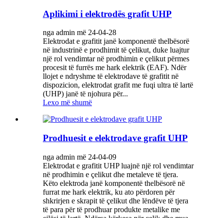
Aplikimi i elektrodës grafit UHP
nga admin më 24-04-28
Elektrodat e grafitit janë komponentë thelbësorë
në industrinë e prodhimit të çelikut, duke luajtur
një rol vendimtar në prodhimin e çelikut përmes
procesit të furrës me hark elektrik (EAF). Ndër
llojet e ndryshme të elektrodave të grafitit në
dispozicion, elektrodat grafit me fuqi ultra të lartë
(UHP) janë të njohura për...
Lexo më shumë
Prodhuesit e elektrodave grafit UHP
nga admin më 24-04-09
Elektrodat e grafitit UHP luajnë një rol vendimtar
në prodhimin e çelikut dhe metaleve të tjera.
Këto elektroda janë komponentë thelbësorë në
furrat me hark elektrik, ku ato përdoren për
shkrirjen e skrapit të çelikut dhe lëndëve të tjera
të para për të prodhuar produkte metalike me