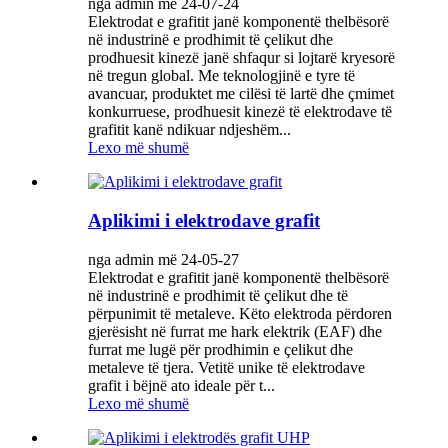
nga admin më 24-07-24
Elektrodat e grafitit janë komponentë thelbësorë
në industrinë e prodhimit të çelikut dhe
prodhuesit kinezë janë shfaqur si lojtarë kryesorë
në tregun global. Me teknologjinë e tyre të
avancuar, produktet me cilësi të lartë dhe çmimet
konkurruese, prodhuesit kinezë të elektrodave të
grafitit kanë ndikuar ndjeshëm...
Lexo më shumë
Aplikimi i elektrodave grafit
nga admin më 24-05-27
Elektrodat e grafitit janë komponentë thelbësorë
në industrinë e prodhimit të çelikut dhe të
përpunimit të metaleve. Këto elektroda përdoren
gjerësisht në furrat me hark elektrik (EAF) dhe
furrat me lugë për prodhimin e çelikut dhe
metaleve të tjera. Vetitë unike të elektrodave
grafit i bëjnë ato ideale për t...
Lexo më shumë