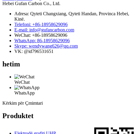
Hebei Gufan Carbon Co., Ltd.
Adresa: Qyteti Changxiang, Qyteti Handan, Provinca Hebei,
Kinë.
Telefoni: +86-18958629096
E-mail: info@gufancarbon.com
WeChat: +86-18958629096
WhatsApp: 86-18958629096
Skype: wendywang626@qq.com
VK: @id796531651
hetim
WeChat
WhatsApp
Kërkim për Çmimtari
Produktet
Elektrodë grafiti UHP