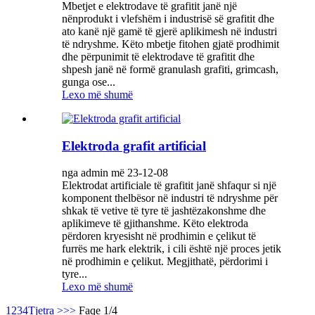
Mbetjet e elektrodave të grafitit janë një
nënprodukt i vlefshëm i industrisë së grafitit dhe
ato kanë një gamë të gjerë aplikimesh në industri
të ndryshme. Këto mbetje fitohen gjatë prodhimit
dhe përpunimit të elektrodave të grafitit dhe
shpesh janë në formë granulash grafiti, grimcash,
gunga ose...
Lexo më shumë
Elektroda grafit artificial
nga admin më 23-12-08
Elektrodat artificiale të grafitit janë shfaqur si një
komponent thelbësor në industri të ndryshme për
shkak të vetive të tyre të jashtëzakonshme dhe
aplikimeve të gjithanshme. Këto elektroda
përdoren kryesisht në prodhimin e çelikut të
furrës me hark elektrik, i cili është një proces jetik
në prodhimin e çelikut. Megjithatë, përdorimi i
tyre...
Lexo më shumë
1
2
3
4
Tjetra >
>>
Faqe 1/4