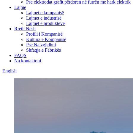
Pse elektrodat grafit përdoren në furrën me hark elektrik
Lajme
Lajmet e kompanisë
Lajmet e industrisë
Lajmet e produkteve
Rreth Nesh
Profili i Kompanisë
Kultura e Kompanisë
Pse Na zgjidhni
Shfaqja e Fabrikës
FAQS
Na kontaktoni
English