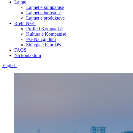
Lajme
Lajmet e kompanisë
Lajmet e industrisë
Lajmet e produkteve
Rreth Nesh
Profili i Kompanisë
Kultura e Kompanisë
Pse Na zgjidhni
Shfaqja e Fabrikës
FAQS
Na kontaktoni
English