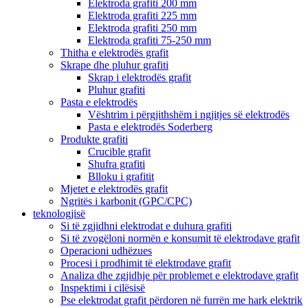
Elektroda grafiti 200 mm
Elektroda grafiti 225 mm
Elektroda grafiti 250 mm
Elektroda grafiti 75-250 mm
Thitha e elektrodës grafit
Skrape dhe pluhur grafiti
Skrap i elektrodës grafit
Pluhur grafiti
Pasta e elektrodës
Vështrim i përgjithshëm i ngjitjes së elektrodës
Pasta e elektrodës Soderberg
Produkte grafiti
Crucible grafit
Shufra grafiti
Blloku i grafitit
Mjetet e elektrodës grafit
Ngritës i karbonit (GPC/CPC)
teknologjisë
Si të zgjidhni elektrodat e duhura grafiti
Si të zvogëloni normën e konsumit të elektrodave grafit
Operacioni udhëzues
Procesi i prodhimit të elektrodave grafit
Analiza dhe zgjidhje për problemet e elektrodave grafit
Inspektimi i cilësisë
Pse elektrodat grafit përdoren në furrën me hark elektrik