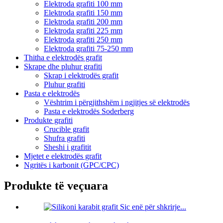
Elektroda grafiti 100 mm
Elektroda grafiti 150 mm
Elektroda grafiti 200 mm
Elektroda grafiti 225 mm
Elektroda grafiti 250 mm
Elektroda grafiti 75-250 mm
Thitha e elektrodës grafit
Skrape dhe pluhur grafiti
Skrap i elektrodës grafit
Pluhur grafiti
Pasta e elektrodës
Vështrim i përgjithshëm i ngjitjes së elektrodës
Pasta e elektrodës Soderberg
Produkte grafiti
Crucible grafit
Shufra grafiti
Sheshi i grafitit
Mjetet e elektrodës grafit
Ngritës i karbonit (GPC/CPC)
Produkte të veçuara