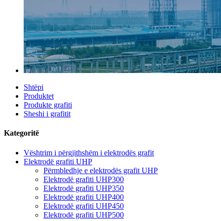
Shtëpi
Produktet
Produkte grafiti
Sheshi i grafitit
Kategoritë
Vështrim i përgjithshëm i elektrodës grafit
Elektrodë grafiti UHP
Përmbledhje e elektrodës grafit UHP
Elektrodë grafiti UHP300
Elektrodë grafiti UHP350
Elektrodë grafiti UHP400
Elektrodë grafiti UHP450
Elektrodë grafiti UHP500