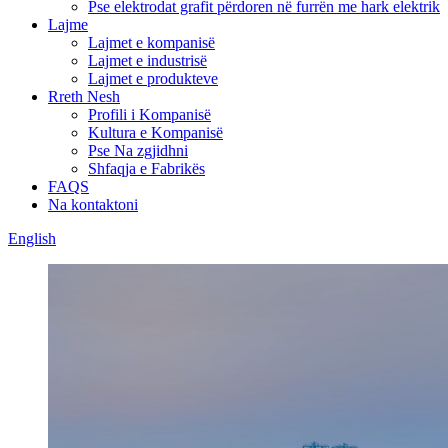
Pse elektrodat grafit përdoren në furrën me hark elektrik
Lajme
Lajmet e kompanisë
Lajmet e industrisë
Lajmet e produkteve
Rreth Nesh
Profili i Kompanisë
Kultura e Kompanisë
Pse Na zgjidhni
Shfaqja e Fabrikës
FAQS
Na kontaktoni
English