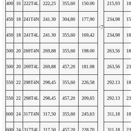
400
16
222T4L
222,25
355,60
150.00
215,93
18
450
18
241T4N
241.30
304,80
177,90
234,98
15
<7
450
18
241T4L
241.30
355,60
169,42
234,98
18
500
20
269T4N
269,88
355,60
198.00
263,56
18
500
20
269T4L
269,88
457,20
181.08
263,56
23
550
22
298T4N
298,45
355,60
226,58
292.13
18
550
22
298T4L
298,45
457,20
209,65
292.13
23
600
24
317T4N
317,50
355,60
245,63
311,18
18
600
24
317T4L
317,50
457,20
228,70
311,18
23