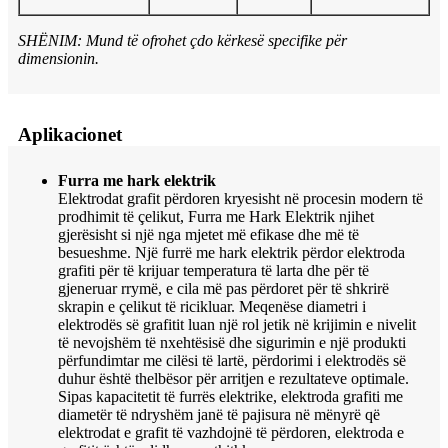
SHËNIM: Mund të ofrohet çdo kërkesë specifike për
dimensionin.
Aplikacionet
Furra me hark elektrik
Elektrodat grafit përdoren kryesisht në procesin modern të
prodhimit të çelikut, Furra me Hark Elektrik njihet
gjerësisht si një nga mjetet më efikase dhe më të
besueshme. Një furrë me hark elektrik përdor elektroda
grafiti për të krijuar temperatura të larta dhe për të
gjeneruar rrymë, e cila më pas përdoret për të shkrirë
skrapin e çelikut të ricikluar. Meqenëse diametri i
elektrodës së grafitit luan një rol jetik në krijimin e nivelit
të nevojshëm të nxehtësisë dhe sigurimin e një produkti
përfundimtar me cilësi të lartë, përdorimi i elektrodës së
duhur është thelbësor për arritjen e rezultateve optimale.
Sipas kapacitetit të furrës elektrike, elektroda grafiti me
diametër të ndryshëm janë të pajisura në mënyrë që
elektrodat e grafit të vazhdojnë të përdoren, elektroda e