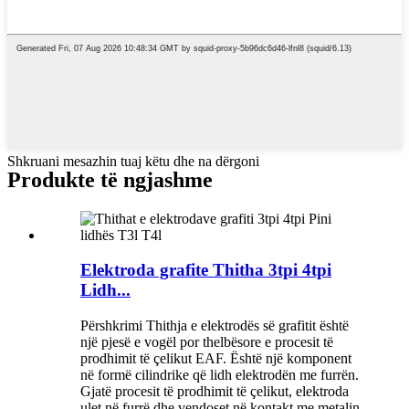
Shkruani mesazhin tuaj këtu dhe na dërgoni
Produkte të ngjashme
Elektroda grafite Thitha 3tpi 4tpi
Lidh...
Përshkrimi Thithja e elektrodës së grafitit është
një pjesë e vogël por thelbësore e procesit të
prodhimit të çelikut EAF. Është një komponent
në formë cilindrike që lidh elektrodën me furrën.
Gjatë procesit të prodhimit të çelikut, elektroda
ulet në furrë dhe vendoset në kontakt me metalin