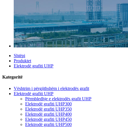
Shtëpi
Produktet
Elektrodë grafiti UHP
Kategoritë
Vështrim i përgjithshëm i elektrodës grafit
Elektrodë grafiti UHP
Përmbledhje e elektrodës grafit UHP
Elektrodë grafiti UHP300
Elektrodë grafiti UHP350
Elektrodë grafiti UHP400
Elektrodë grafiti UHP450
Elektrodë grafiti UHP500