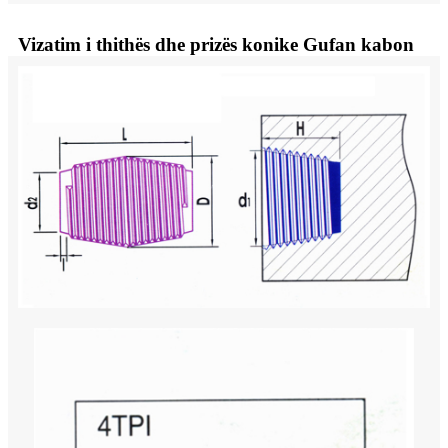
Vizatim i thithës dhe prizës konike Gufan kabon