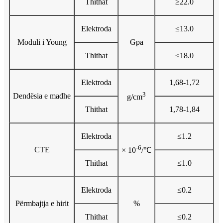
Thithat
≥22.0
Elektroda
≤13.0
Moduli i Young
Gpa
Thithat
≤18.0
Elektroda
1,68-1,72
3
Dendësia e madhe
g/cm
Thithat
1,78-1,84
Elektroda
≤1.2
-6
CTE
× 10
/℃
Thithat
≤1.0
Elektroda
≤0.2
Përmbajtja e hirit
%
Thithat
≤0.2