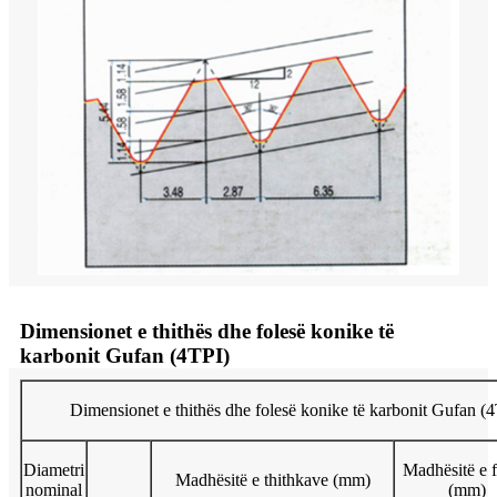
Dimensionet e thithës dhe folesë konike të
karbonit Gufan (4TPI)
Dimensionet e thithës dhe folesë konike të karbonit Gufan (
Diametri
Madhësitë e f
Madhësitë e thithkave (mm)
nominal
(mm)