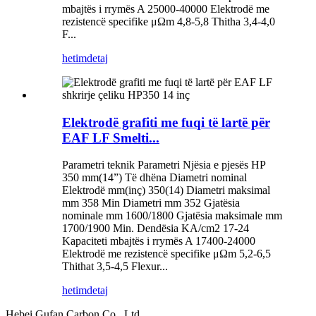
mbajtës i rrymës A 25000-40000 Elektrodë me
rezistencë specifike μΩm 4,8-5,8 Thitha 3,4-4,0
F...
hetim
detaj
Elektrodë grafiti me fuqi të lartë për
EAF LF Smelti...
Parametri teknik Parametri Njësia e pjesës HP
350 mm(14”) Të dhëna Diametri nominal
Elektrodë mm(inç) 350(14) Diametri maksimal
mm 358 Min Diametri mm 352 Gjatësia
nominale mm 1600/1800 Gjatësia maksimale mm
1700/1900 Min. Dendësia KA/cm2 17-24
Kapaciteti mbajtës i rrymës A 17400-24000
Elektrodë me rezistencë specifike μΩm 5,2-6,5
Thithat 3,5-4,5 Flexur...
hetim
detaj
Hebei Gufan Carbon Co., Ltd.