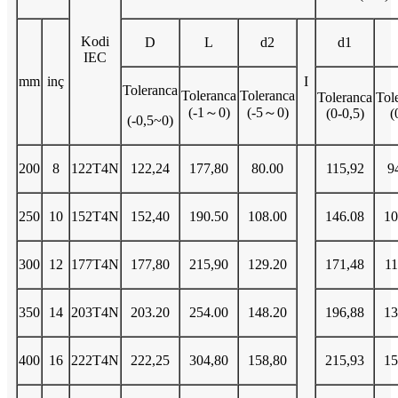
Kodi
D
L
d2
d1
IEC
mm
inç
I
Toleranca
Toleranca
Toleranca
Toleranca
Tol
(-1～0)
(-5～0)
(0-0,5)
(
(-0,5~0)
200
8
122T4N
122,24
177,80
80.00
115,92
9
250
10
152T4N
152,40
190.50
108.00
146.08
10
300
12
177T4N
177,80
215,90
129.20
171,48
11
350
14
203T4N
203.20
254.00
148.20
196,88
13
400
16
222T4N
222,25
304,80
158,80
215,93
15