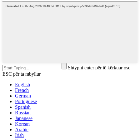
Shtypni enter për të kërkuar ose
ESC për ta mbyllur
English
French
German
Portuguese
Spanish
Russian
Japanese
Korean
Arabic
Irish