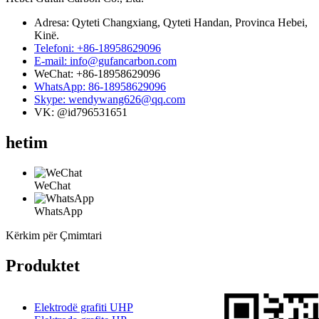
Adresa: Qyteti Changxiang, Qyteti Handan, Provinca Hebei,
Kinë.
Telefoni: +86-18958629096
E-mail: info@gufancarbon.com
WeChat: +86-18958629096
WhatsApp: 86-18958629096
Skype: wendywang626@qq.com
VK: @id796531651
hetim
WeChat
WhatsApp
Kërkim për Çmimtari
Produktet
Elektrodë grafiti UHP