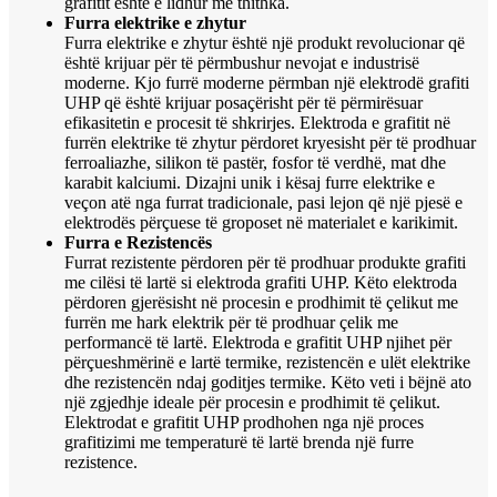
grafitit është e lidhur me thithka.
Furra elektrike e zhytur
Furra elektrike e zhytur është një produkt revolucionar që
është krijuar për të përmbushur nevojat e industrisë
moderne. Kjo furrë moderne përmban një elektrodë grafiti
UHP që është krijuar posaçërisht për të përmirësuar
efikasitetin e procesit të shkrirjes. Elektroda e grafitit në
furrën elektrike të zhytur përdoret kryesisht për të prodhuar
ferroaliazhe, silikon të pastër, fosfor të verdhë, mat dhe
karabit kalciumi. Dizajni unik i kësaj furre elektrike e
veçon atë nga furrat tradicionale, pasi lejon që një pjesë e
elektrodës përçuese të groposet në materialet e karikimit.
Furra e Rezistencës
Furrat rezistente përdoren për të prodhuar produkte grafiti
me cilësi të lartë si elektroda grafiti UHP. Këto elektroda
përdoren gjerësisht në procesin e prodhimit të çelikut me
furrën me hark elektrik për të prodhuar çelik me
performancë të lartë. Elektroda e grafitit UHP njihet për
përçueshmërinë e lartë termike, rezistencën e ulët elektrike
dhe rezistencën ndaj goditjes termike. Këto veti i bëjnë ato
një zgjedhje ideale për procesin e prodhimit të çelikut.
Elektrodat e grafitit UHP prodhohen nga një proces
grafitizimi me temperaturë të lartë brenda një furre
rezistence.