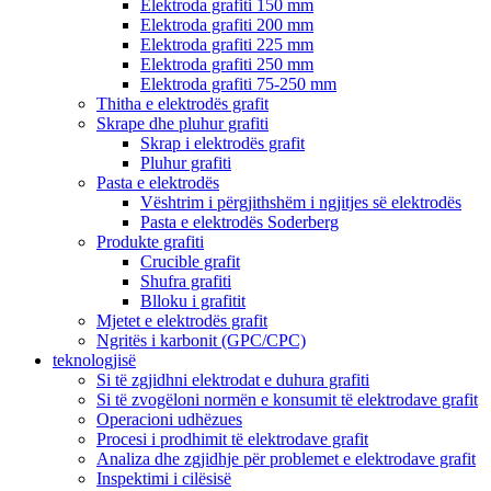
Elektroda grafiti 150 mm
Elektroda grafiti 200 mm
Elektroda grafiti 225 mm
Elektroda grafiti 250 mm
Elektroda grafiti 75-250 mm
Thitha e elektrodës grafit
Skrape dhe pluhur grafiti
Skrap i elektrodës grafit
Pluhur grafiti
Pasta e elektrodës
Vështrim i përgjithshëm i ngjitjes së elektrodës
Pasta e elektrodës Soderberg
Produkte grafiti
Crucible grafit
Shufra grafiti
Blloku i grafitit
Mjetet e elektrodës grafit
Ngritës i karbonit (GPC/CPC)
teknologjisë
Si të zgjidhni elektrodat e duhura grafiti
Si të zvogëloni normën e konsumit të elektrodave grafit
Operacioni udhëzues
Procesi i prodhimit të elektrodave grafit
Analiza dhe zgjidhje për problemet e elektrodave grafit
Inspektimi i cilësisë