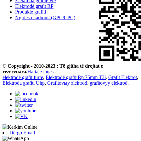
Elektroda grafite HP
Elektrodë grafit RP
Produkte grafiti
Ngritës i karbonit (GPC/CPC)
© Copyright - 2010-2023 : Të gjitha të drejtat e
rezervuara.
Harta e faqes
elektrodë grafit furre
,
Elektrodë grafit Rp 75mm T3l
,
Grafit Elektrot
,
Elektroda grafiti Uhp
,
Grafitovыy эlektrod
,
grafitovyy elektrod
,
Dërgo Email