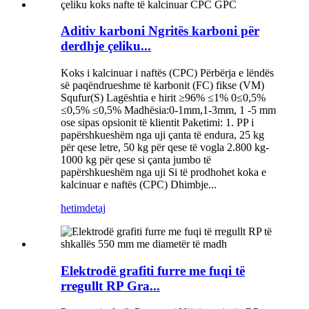
Aditiv karboni Ngritës karboni për
derdhje çeliku...
Koks i kalcinuar i naftës (CPC) Përbërja e lëndës
së paqëndrueshme të karbonit (FC) fikse (VM)
Squfur(S) Lagështia e hirit ≥96% ≤1% 0≤0,5%
≤0,5% ≤0,5% Madhësia:0-1mm,1-3mm, 1 -5 mm
ose sipas opsionit të klientit Paketimi: 1. PP i
papërshkueshëm nga uji çanta të endura, 25 kg
për qese letre, 50 kg për qese të vogla 2.800 kg-
1000 kg për qese si çanta jumbo të
papërshkueshëm nga uji Si të prodhohet koka e
kalcinuar e naftës (CPC) Dhimbje...
hetim
detaj
Elektrodë grafiti furre me fuqi të
rregullt RP Gra...