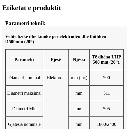
Etiketat e produktit
Parametri teknik
Vetitë fizike dhe kimike për elektrodën dhe thithkën
D500mm (20”)
Të dhëna UHP
Parametri
Pjesë
Njësia
500 mm (20”).
Diametri nominal
Elektroda
mm (inç)
500
Diametri maksimal
mm
511
Diametri Min
mm
505
Gjatësia nominale
mm
1800/2400