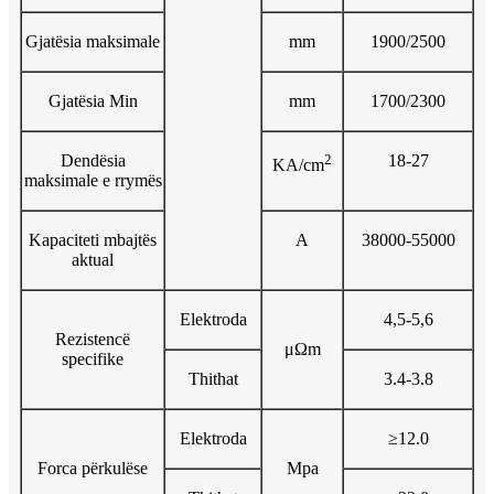
Gjatësia maksimale
mm
1900/2500
Gjatësia Min
mm
1700/2300
Dendësia
2
18-27
KA/cm
maksimale e rrymës
Kapaciteti mbajtës
A
38000-55000
aktual
Elektroda
4,5-5,6
Rezistencë
μΩm
specifike
Thithat
3.4-3.8
Elektroda
≥12.0
Forca përkulëse
Mpa