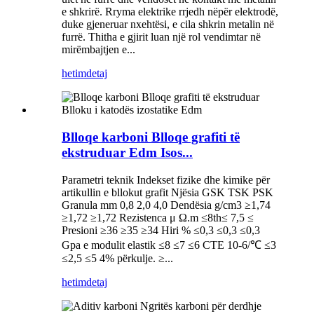
e shkrirë. Rryma elektrike rrjedh nëpër elektrodë,
duke gjeneruar nxehtësi, e cila shkrin metalin në
furrë. Thitha e gjirit luan një rol vendimtar në
mirëmbajtjen e...
hetim
detaj
Blloqe karboni Blloqe grafiti të
ekstruduar Edm Isos...
Parametri teknik Indekset fizike dhe kimike për
artikullin e bllokut grafit Njësia GSK TSK PSK
Granula mm 0,8 2,0 4,0 Dendësia g/cm3 ≥1,74
≥1,72 ≥1,72 Rezistenca μ Ω.m ≤8th≤ 7,5 ≤
Presioni ≥36 ≥35 ≥34 Hiri % ≤0,3 ≤0,3 ≤0,3
Gpa e modulit elastik ≤8 ≤7 ≤6 CTE 10-6/℃ ≤3
≤2,5 ≤5 4% përkulje. ≥...
hetim
detaj