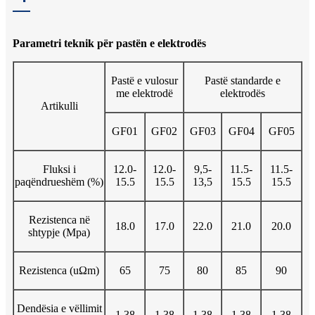
Parametri teknik për pastën e elektrodës
Pastë e vulosur
Pastë standarde e
me elektrodë
elektrodës
Artikulli
GF01
GF02
GF03
GF04
GF05
Fluksi i
12.0-
12.0-
9,5-
11.5-
11.5-
paqëndrueshëm (%)
15.5
15.5
13,5
15.5
15.5
Rezistenca në
18.0
17.0
22.0
21.0
20.0
shtypje (Mpa)
Rezistenca (uΩm)
65
75
80
85
90
Dendësia e vëllimit
1.38
1.38
1.38
1.38
1.38