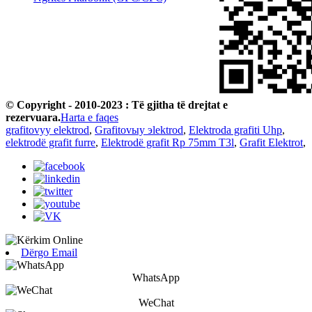
© Copyright - 2010-2023 : Të gjitha të drejtat e
rezervuara.
Harta e faqes
grafitovyy elektrod
,
Grafitovыy эlektrod
,
Elektroda grafiti Uhp
,
elektrodë grafit furre
,
Elektrodë grafit Rp 75mm T3l
,
Grafit Elektrot
,
Dërgo Email
WhatsApp
WeChat