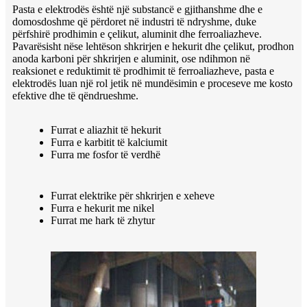
Pasta e elektrodës është një substancë e gjithanshme dhe e
domosdoshme që përdoret në industri të ndryshme, duke
përfshirë prodhimin e çelikut, aluminit dhe ferroaliazheve.
Pavarësisht nëse lehtëson shkrirjen e hekurit dhe çelikut, prodhon
anoda karboni për shkrirjen e aluminit, ose ndihmon në
reaksionet e reduktimit të prodhimit të ferroaliazheve, pasta e
elektrodës luan një rol jetik në mundësimin e proceseve me kosto
efektive dhe të qëndrueshme.
Furrat e aliazhit të hekurit
Furra e karbitit të kalciumit
Furra me fosfor të verdhë
Furrat elektrike për shkrirjen e xeheve
Furra e hekurit me nikel
Furrat me hark të zhytur