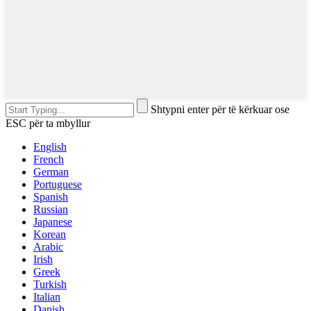
Shtypni enter për të kërkuar ose
ESC për ta mbyllur
English
French
German
Portuguese
Spanish
Russian
Japanese
Korean
Arabic
Irish
Greek
Turkish
Italian
Danish