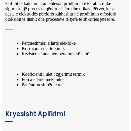
karbitit të kalciumit, ai lehtëson prodhimin e karabit, duke
siguruar një proces të qëndrueshëm dhe efikas. Përveç kësaj,
pasta e elektrodës përdoret gjithashtu në prodhimin e fosforit,
dioksidit të titanit dhe proceseve të tjera të shkrirjes jetësore.
Përçueshmëri e lartë elektrike
Korrozioni i lartë kimik
Rezistencë ndaj temperaturës së lartë
Koeficienti i ulët i zgjerimit termik
Forca e lartë mekanike
Paqëndrueshmëri e ulët
Kryesisht Aplikimi