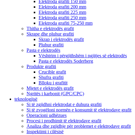
Elektroda grafiti 150 mm
Elektroda grafiti 200 mm
Elektroda grafiti 225 mm
Elektroda grafiti 250 mm
Elektroda grafiti 75-250 mm
Thitha e elektrodës grafit
Skrape dhe pluhur grafiti
Skrap i elektrodës grafit
Pluhur grafiti
Pasta e elektrodës
Vështrim i përgjithshëm i ngjitjes së elektrodës
Pasta e elektrodës Soderberg
Produkte grafiti
Crucible grafit
Shufra grafiti
Blloku i grafitit
Mjetet e elektrodës grafit
Ngritës i karbonit (GPC/CPC)
teknologjisë
Si të zgjidhni elektrodat e duhura grafiti
Si të zvogëloni normën e konsumit të elektrodave grafit
Operacioni udhëzues
Procesi i prodhimit të elektrodave grafit
Analiza dhe zgjidhje për problemet e elektrodave grafit
Inspektimi i cilësisë