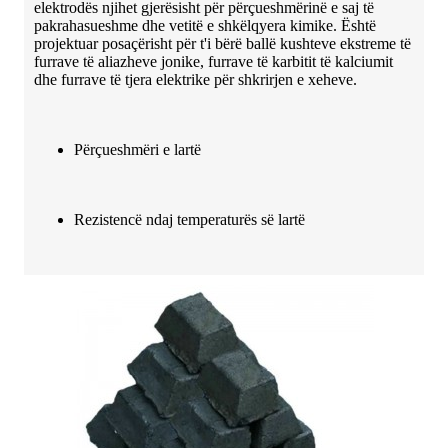
elektrodës njihet gjerësisht për përçueshmërinë e saj të
pakrahasueshme dhe vetitë e shkëlqyera kimike. Është
projektuar posaçërisht për t'i bërë ballë kushteve ekstreme të
furrave të aliazheve jonike, furrave të karbitit të kalciumit
dhe furrave të tjera elektrike për shkrirjen e xeheve.
Përçueshmëri e lartë
Rezistencë ndaj temperaturës së lartë