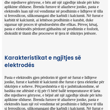
dhe mjediseve gërryese, e bën atë një zgjedhje ideale për këto
aplikime sfiduese. Brenda furrave të aliazheve jonike, pasta e
elektrodës luan një rol vendimtar në prodhimin e lidhjeve të tilla
si ferrosilicon, silikomangani dhe karbidi i kalciumit. Në furrat e
karbitit të kalciumit, ai lehtëson prodhimin e karabit, duke
siguruar një proces të qëndrueshëm dhe efikas. Përveç kësaj,
pasta e elektrodës përdoret gjithashtu në prodhimin e fosforit,
dioksidit të titanit dhe proceseve të tjera të shkrirjes jetësore.
Karakteristikat e ngjitjes së
elektrodës
Pasta e elektrodës gjen përdorim të gjerë në furrat e lidhjeve
jonike, furrat e karbitit të kalciumit dhe furrat e tjera elektrike për
shkrirjen e xeheve. Përçueshmëria e tij e jashtëzakonshme, së
bashku me aftësinë e tij për t'i bërë ballë temperaturave të larta
dhe mjediseve gërryese, e bëjnë atë një zgjedhje ideale për këto
aplikime sfiduese. Brenda furrave të aliazheve jonike, pasta e
elektrodës luan një rol vendimtar në prodhimin e lidhjeve të tilla
si ferrosilicon, silikomangani dhe karbidi i kalciumit. Në furrat e