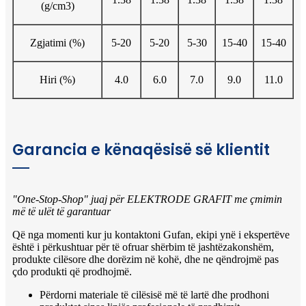
(g/cm3)
Zgjatimi (%)
5-20
5-20
5-30
15-40
15-40
Hiri (%)
4.0
6.0
7.0
9.0
11.0
Garancia e kënaqësisë së klientit
"One-Stop-Shop" juaj për ELEKTRODE GRAFIT me çmimin
më të ulët të garantuar
Që nga momenti kur ju kontaktoni Gufan, ekipi ynë i ekspertëve
është i përkushtuar për të ofruar shërbim të jashtëzakonshëm,
produkte cilësore dhe dorëzim në kohë, dhe ne qëndrojmë pas
çdo produkti që prodhojmë.
Përdorni materiale të cilësisë më të lartë dhe prodhoni