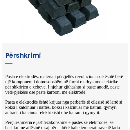
Përshkrimi
Pasta e elektrodës, materiali përcjellës revolucionar që është bërë
një komponent i domosdoshëm në furrat e ndryshme elektrike
për shkrirjen e xeheve. I njohur gjithashtu si paste anodë, paste
vetë-pjekëse ose paste karboni me elektrodë.
Pasta e elektrodës është krijuar nga përbërës të cilësisë së lartë si
koksi i kalcinuar i naftës, koksi i kalcinuar me katran, qymyri
antracit i kalcinuar elektrikisht dhe katrani i qymyrit.
Përçueshmëria e jashtëzakonshme e pastës së elektrodës, së
bashku me aftësinë e saj për t'i bërë ballë temperaturave të larta