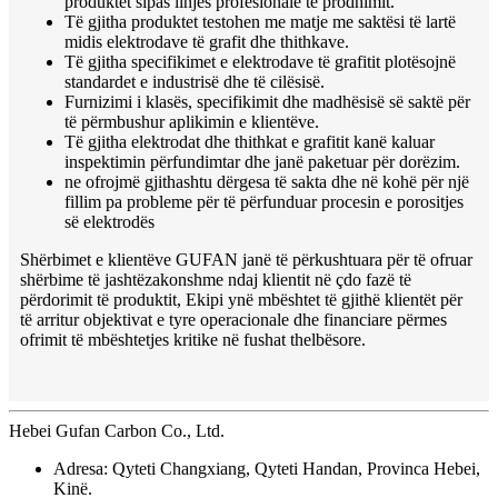
produktet sipas linjës profesionale të prodhimit.
Të gjitha produktet testohen me matje me saktësi të lartë
midis elektrodave të grafit dhe thithkave.
Të gjitha specifikimet e elektrodave të grafitit plotësojnë
standardet e industrisë dhe të cilësisë.
Furnizimi i klasës, specifikimit dhe madhësisë së saktë për
të përmbushur aplikimin e klientëve.
Të gjitha elektrodat dhe thithkat e grafitit kanë kaluar
inspektimin përfundimtar dhe janë paketuar për dorëzim.
ne ofrojmë gjithashtu dërgesa të sakta dhe në kohë për një
fillim pa probleme për të përfunduar procesin e porositjes
së elektrodës
Shërbimet e klientëve GUFAN janë të përkushtuara për të ofruar
shërbime të jashtëzakonshme ndaj klientit në çdo fazë të
përdorimit të produktit, Ekipi ynë mbështet të gjithë klientët për
të arritur objektivat e tyre operacionale dhe financiare përmes
ofrimit të mbështetjes kritike në fushat thelbësore.
Hebei Gufan Carbon Co., Ltd.
Adresa: Qyteti Changxiang, Qyteti Handan, Provinca Hebei,
Kinë.