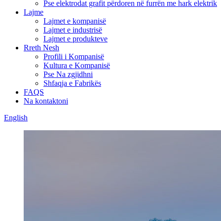
Pse elektrodat grafit përdoren në furrën me hark elektrik
Lajme
Lajmet e kompanisë
Lajmet e industrisë
Lajmet e produkteve
Rreth Nesh
Profili i Kompanisë
Kultura e Kompanisë
Pse Na zgjidhni
Shfaqja e Fabrikës
FAQS
Na kontaktoni
English