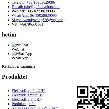
Telefoni: +86-18958629096
E-mail: info@gufancarbon.com
WeChat: +86-18958629096
WhatsApp: 86-18958629096
Skype: wendywang626@qq.com
VK: @id796531651
hetim
WeChat
WhatsApp
Kërkim për Çmimtari
Produktet
Elektrodë grafiti UHP
Elektroda grafite HP
Elektrodë grafit RP
Produkte grafiti
Ngritës i karbonit (GPC/CPC)