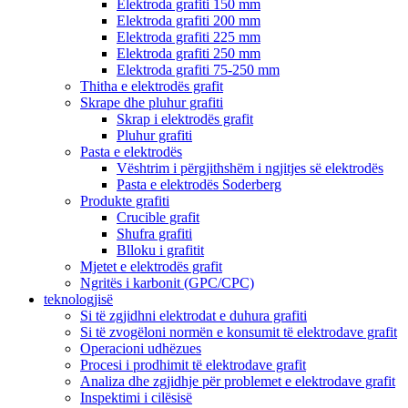
Elektroda grafiti 150 mm
Elektroda grafiti 200 mm
Elektroda grafiti 225 mm
Elektroda grafiti 250 mm
Elektroda grafiti 75-250 mm
Thitha e elektrodës grafit
Skrape dhe pluhur grafiti
Skrap i elektrodës grafit
Pluhur grafiti
Pasta e elektrodës
Vështrim i përgjithshëm i ngjitjes së elektrodës
Pasta e elektrodës Soderberg
Produkte grafiti
Crucible grafit
Shufra grafiti
Blloku i grafitit
Mjetet e elektrodës grafit
Ngritës i karbonit (GPC/CPC)
teknologjisë
Si të zgjidhni elektrodat e duhura grafiti
Si të zvogëloni normën e konsumit të elektrodave grafit
Operacioni udhëzues
Procesi i prodhimit të elektrodave grafit
Analiza dhe zgjidhje për problemet e elektrodave grafit
Inspektimi i cilësisë