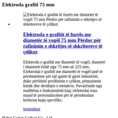
Elektroda grafiti 75 mm
Elektroda e grafitit të furrës me
diametër të vogël 75 mm Përdor për
rafinimin e shkritjes së shkritoreve të
çelikut
Elektroda e grafitit me diametër të vogël, diametri
i diametrit është nga 75 mm në 225 mm.
Elektrodat e grafitit me diametër të vogël janë të
përshtatshme për një gamë të gjerë industrish,
duke përfshirë prodhimin e çelikut, përpunimin
kimik dhe derdhjen e metaleve. Pavarësisht nga
madhësia e funksionimit tuaj, elektrodat tona
mund të personalizohen për të përmbushur
kërkesat tuaja specifike.
hetim
detaj
Hebei Gufan Carbon Co., Ltd.