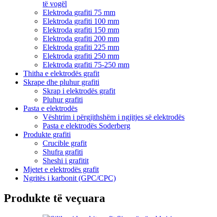
të vogël
Elektroda grafiti 75 mm
Elektroda grafiti 100 mm
Elektroda grafiti 150 mm
Elektroda grafiti 200 mm
Elektroda grafiti 225 mm
Elektroda grafiti 250 mm
Elektroda grafiti 75-250 mm
Thitha e elektrodës grafit
Skrape dhe pluhur grafiti
Skrap i elektrodës grafit
Pluhur grafiti
Pasta e elektrodës
Vështrim i përgjithshëm i ngjitjes së elektrodës
Pasta e elektrodës Soderberg
Produkte grafiti
Crucible grafit
Shufra grafiti
Sheshi i grafitit
Mjetet e elektrodës grafit
Ngritës i karbonit (GPC/CPC)
Produkte të veçuara