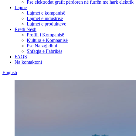
Pse elektrodat grafit përdoren në furrën me hark elektrik
Lajme
Lajmet e kompanisë
Lajmet e industrisë
Lajmet e produkteve
Rreth Nesh
Profili i Kompanisë
Kultura e Kompanisë
Pse Na zgjidhni
Shfaqja e Fabrikës
FAQS
Na kontaktoni
English