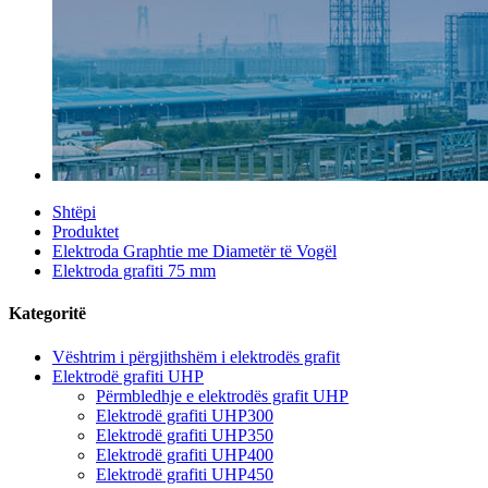
Shtëpi
Produktet
Elektroda Graphtie me Diametër të Vogël
Elektroda grafiti 75 mm
Kategoritë
Vështrim i përgjithshëm i elektrodës grafit
Elektrodë grafiti UHP
Përmbledhje e elektrodës grafit UHP
Elektrodë grafiti UHP300
Elektrodë grafiti UHP350
Elektrodë grafiti UHP400
Elektrodë grafiti UHP450