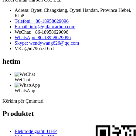
Adresa: Qyteti Changxiang, Qyteti Handan, Provinca Hebei,
Kinë.
Telefoni: +86-18958629096
E-mail: info@gufancarbon.com
WeChat: +86-18958629096
WhatsApp: 86-18958629096
Skype: wendywang626@qq.com
VK: @id796531651
hetim
WeChat
WhatsApp
Kërkim për Çmimtari
Produktet
Elektrodë grafiti UHP