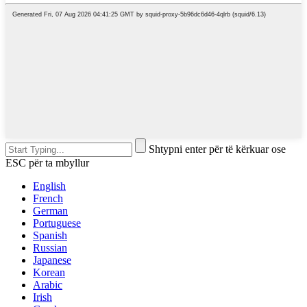
Shtypni enter për të kërkuar ose
ESC për ta mbyllur
English
French
German
Portuguese
Spanish
Russian
Japanese
Korean
Arabic
Irish