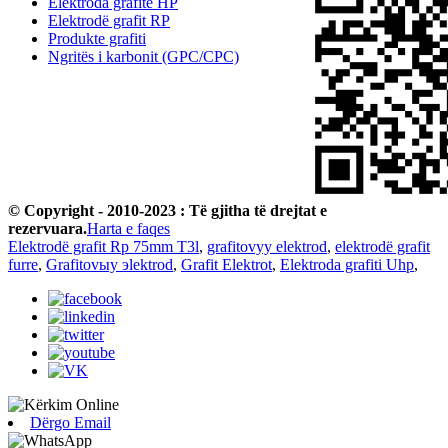
Elektroda grafite HP
Elektrodë grafit RP
Produkte grafiti
Ngritës i karbonit (GPC/CPC)
© Copyright - 2010-2023 : Të gjitha të drejtat e
rezervuara.
Harta e faqes
Elektrodë grafit Rp 75mm T3l
,
grafitovyy elektrod
,
elektrodë grafit
furre
,
Grafitovыy эlektrod
,
Grafit Elektrot
,
Elektroda grafiti Uhp
,
Dërgo Email