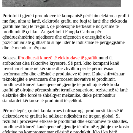
Portofoli i gjerë i produkteve të kompanisë përfshin elektroda grafiti
me fuqi ultra të lartë, elektroda grafiti me fuqi të lartë dhe elektroda
grafiti me fuqi të rregullt, që plotësojnë kërkesat e ndryshme të
prodhimit të çelikut. Angazhimi i Fangda Carbon për
qëndrueshmërinë mjedisore dhe efiçencën e energjisë e ka
pozicionuar atë gjithashtu si një lider të industrisë të përgjegjshme
dhe të menduar përpara.
Suksesi i
Prodhuesit kinezë të elektrodave të grafitit
mund t'i
atribuohet disa faktorëve kryesorë. Së pari, këto kompani kanë
investuar shumë në kërkime dhe zhvillim për të përmirësuar
performancën dhe cilësinë e produkteve të tyre. Duke shfrytëzuar
teknologjitë e avancuara dhe proceset inovative të prodhimit,
prodhuesit kinezë kanë qenë në gjendje të prodhojnë elektroda
grafiti që ofrojnë përçueshmëri termike superiore, rezistencë të lartë
elektrike dhe forcë të shkëlqyer mekanike, duke përmbushur
standardet kërkuese të prodhimit të çelikut.
Për më tepër, çmimi konkurrues i ofruar nga prodhuesit kinezë të
elektrodave të grafitit ka ndikuar ndjeshëm në tregun global. Si
rezultat i proceseve efikase të prodhimit dhe ekonomive të shkallës,
prodhuesit kinezë kanë qenë në gjendje të ofrojnë zgjidhje me kosto
efektive pa kompromentuar cilësinë e produktit. Kjo i ka bërë