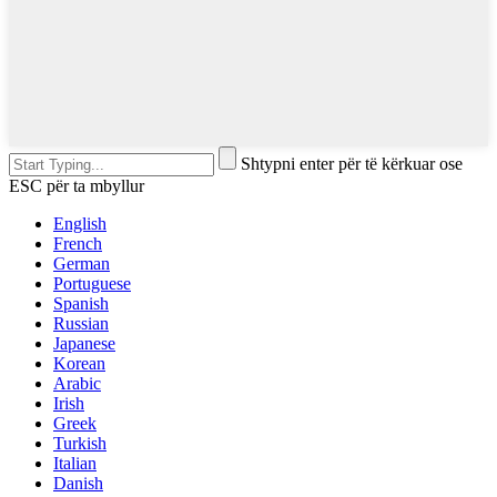
Shtypni enter për të kërkuar ose
ESC për ta mbyllur
English
French
German
Portuguese
Spanish
Russian
Japanese
Korean
Arabic
Irish
Greek
Turkish
Italian
Danish