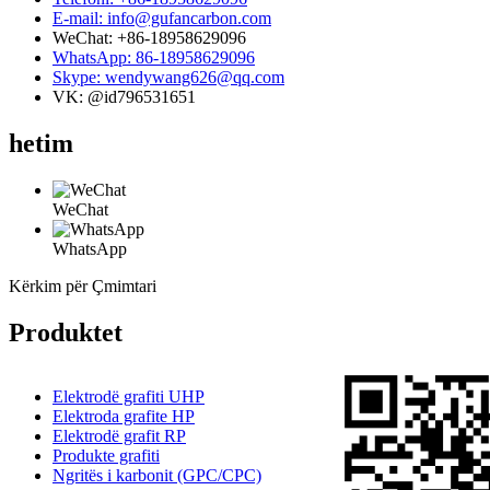
E-mail: info@gufancarbon.com
WeChat: +86-18958629096
WhatsApp: 86-18958629096
Skype: wendywang626@qq.com
VK: @id796531651
hetim
WeChat
WhatsApp
Kërkim për Çmimtari
Produktet
Elektrodë grafiti UHP
Elektroda grafite HP
Elektrodë grafit RP
Produkte grafiti
Ngritës i karbonit (GPC/CPC)