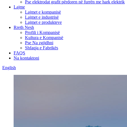
Pse elektrodat grafit përdoren në furrën me hark elektrik
Lajme
Lajmet e kompanisë
Lajmet e industrisë
Lajmet e produkteve
Rreth Nesh
Profili i Kompanisë
Kultura e Kompanisë
Pse Na zgjidhni
Shfaqja e Fabrikës
FAQS
Na kontaktoni
English