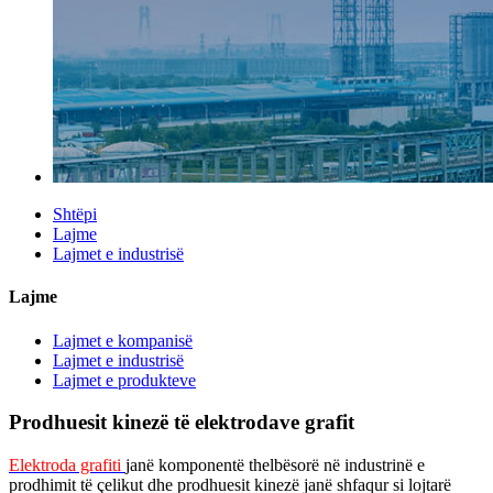
Shtëpi
Lajme
Lajmet e industrisë
Lajme
Lajmet e kompanisë
Lajmet e industrisë
Lajmet e produkteve
Prodhuesit kinezë të elektrodave grafit
Elektroda grafiti
janë komponentë thelbësorë në industrinë e
prodhimit të çelikut dhe prodhuesit kinezë janë shfaqur si lojtarë