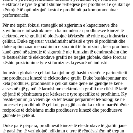
elektrodat e tyre të grafit shumë tërheqëse për prodhuesit e çelikut që
kërkojnë të optimizojnë kostot e prodhimit pa kompromentuar
performancën.
Për më tepër, fokusi strategjik në zgjerimin e kapaciteteve dhe
zhvillimin e infrastrukturës u ka mundësuar prodhuesve kinezë të
elektrodave të grafitit të plotësojnë kërkesën në rritje nga industria e
çelikut. Duke zgjeruar vazhdimisht aftësitë e tyre të prodhimit dhe
duke optimizuar menaxhimin e zinxhirit të furnizimit, këta prodhues
kanë qenë në gjendje të sigurojnë një furnizim të qëndrueshëm dhe
të besueshëm të elektrodave grafiti në tregjet globale, duke forcuar
kështu pozicionin e tyre si furnizues kryesorë në industri.
Industria globale e çelikut ka njohur gjithashtu vlerën e partneritetit
me prodhuesit kinezë të elektrodave grafit. Duke bashkëpunuar me
këta prodhues, prodhuesit e çelikut kanë qenë në gjendje të kenë
akses në një gamë të larmishme elektrodash grafiti me cilësi të lartë
që janë të përshtatura për kërkesat e tyre specifike të prodhimit. Ky
bashkëpunim jo vetëm që ka lehtësuar përparimet teknologjike në
proceset e prodhimit të çelikut, por gjithashtu ka nxitur marrëdhënie
reciproke të dobishme midis prodhuesve kinezë dhe prodhuesve
globalë të çelikut.
Duke parë përpara, prodhuesit kinezë të elektrodave të grafitit janë
të gatshëm të vazhdojnë ndikimin e tyre të rëndësishëm në tregun