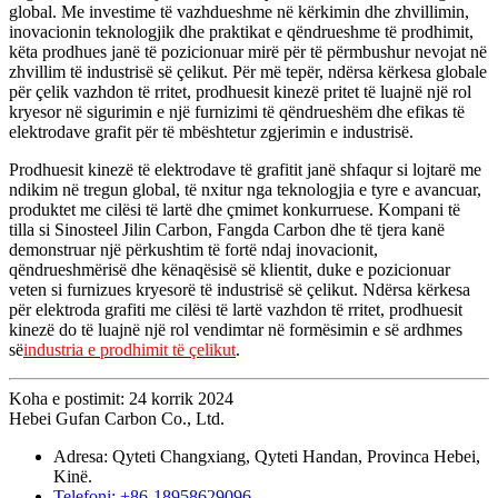
global. Me investime të vazhdueshme në kërkimin dhe zhvillimin,
inovacionin teknologjik dhe praktikat e qëndrueshme të prodhimit,
këta prodhues janë të pozicionuar mirë për të përmbushur nevojat në
zhvillim të industrisë së çelikut. Për më tepër, ndërsa kërkesa globale
për çelik vazhdon të rritet, prodhuesit kinezë pritet të luajnë një rol
kryesor në sigurimin e një furnizimi të qëndrueshëm dhe efikas të
elektrodave grafit për të mbështetur zgjerimin e industrisë.
Prodhuesit kinezë të elektrodave të grafitit janë shfaqur si lojtarë me
ndikim në tregun global, të nxitur nga teknologjia e tyre e avancuar,
produktet me cilësi të lartë dhe çmimet konkurruese. Kompani të
tilla si Sinosteel Jilin Carbon, Fangda Carbon dhe të tjera kanë
demonstruar një përkushtim të fortë ndaj inovacionit,
qëndrueshmërisë dhe kënaqësisë së klientit, duke e pozicionuar
veten si furnizues kryesorë të industrisë së çelikut. Ndërsa kërkesa
për elektroda grafiti me cilësi të lartë vazhdon të rritet, prodhuesit
kinezë do të luajnë një rol vendimtar në formësimin e së ardhmes
së
industria e prodhimit të çelikut
.
Koha e postimit: 24 korrik 2024
Hebei Gufan Carbon Co., Ltd.
Adresa: Qyteti Changxiang, Qyteti Handan, Provinca Hebei,
Kinë.
Telefoni: +86-18958629096