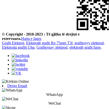
© Copyright - 2010-2023 : Të gjitha të drejtat e
rezervuara.
Harta e faqes
Grafit Elektrot
,
Elektrodë grafit Rp 75mm T3l
,
grafitovyy elektrod
,
Elektroda grafiti Uhp
,
Grafitovыy эlektrod
,
elektrodë grafit furre
,
Dërgo Email
WhatsApp
WeChat