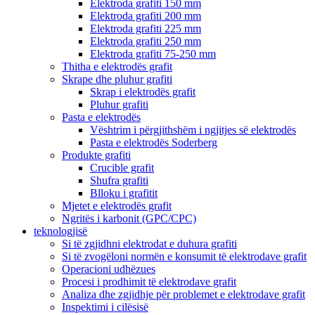
Elektroda grafiti 150 mm
Elektroda grafiti 200 mm
Elektroda grafiti 225 mm
Elektroda grafiti 250 mm
Elektroda grafiti 75-250 mm
Thitha e elektrodës grafit
Skrape dhe pluhur grafiti
Skrap i elektrodës grafit
Pluhur grafiti
Pasta e elektrodës
Vështrim i përgjithshëm i ngjitjes së elektrodës
Pasta e elektrodës Soderberg
Produkte grafiti
Crucible grafit
Shufra grafiti
Blloku i grafitit
Mjetet e elektrodës grafit
Ngritës i karbonit (GPC/CPC)
teknologjisë
Si të zgjidhni elektrodat e duhura grafiti
Si të zvogëloni normën e konsumit të elektrodave grafit
Operacioni udhëzues
Procesi i prodhimit të elektrodave grafit
Analiza dhe zgjidhje për problemet e elektrodave grafit
Inspektimi i cilësisë