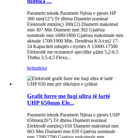
thithka ...
Parametri teknik Parametri Njësia e pjesës HP
300 mm(12”) Të dhëna Diametri nominal
Elektrodë mm(inç) 300(12) Diametri maksimal
mm 307 Min Diametri mm 302 Gjatësia
nominale mm 1600/1800 Gjatësia maksimale mm
aktuale 1700/1900 Min. Dendësia KA/cm2 17-
24 Kapaciteti mbajtës i rrymës A 13000-17500
Elektrodë me rezistencë specifike μΩm 5,2-6,5
Thitha 3,5-4,5 Flexu...
hetim
detaj
Grafit furre me fuqi ultra të lartë
UHP 650mm Ele...
Parametri teknik Parametri Njësia e pjesës UHP
650mm(26”) Të dhëna Diametri nominal
Elektrodë mm(inç) 650 Diametri maksimal mm
663 Min Diametri mm 659 Gjatësia nominale
mm 2200/2700 Gjatësia maksimale mm