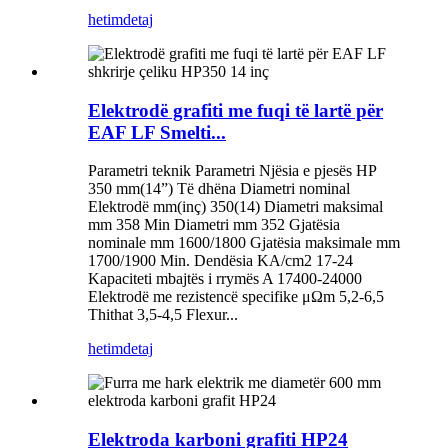
hetim
detaj
Elektrodë grafiti me fuqi të lartë për
EAF LF Smelti...
Parametri teknik Parametri Njësia e pjesës HP
350 mm(14”) Të dhëna Diametri nominal
Elektrodë mm(inç) 350(14) Diametri maksimal
mm 358 Min Diametri mm 352 Gjatësia
nominale mm 1600/1800 Gjatësia maksimale mm
1700/1900 Min. Dendësia KA/cm2 17-24
Kapaciteti mbajtës i rrymës A 17400-24000
Elektrodë me rezistencë specifike μΩm 5,2-6,5
Thithat 3,5-4,5 Flexur...
hetim
detaj
Elektroda karboni grafiti HP24