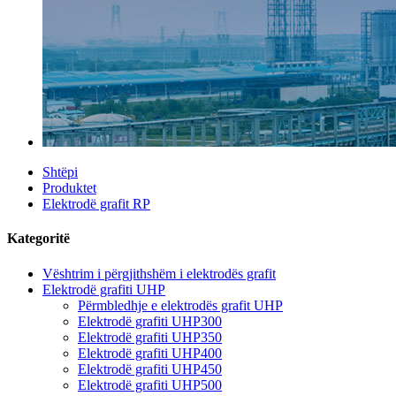
Shtëpi
Produktet
Elektrodë grafit RP
Kategoritë
Vështrim i përgjithshëm i elektrodës grafit
Elektrodë grafiti UHP
Përmbledhje e elektrodës grafit UHP
Elektrodë grafiti UHP300
Elektrodë grafiti UHP350
Elektrodë grafiti UHP400
Elektrodë grafiti UHP450
Elektrodë grafiti UHP500