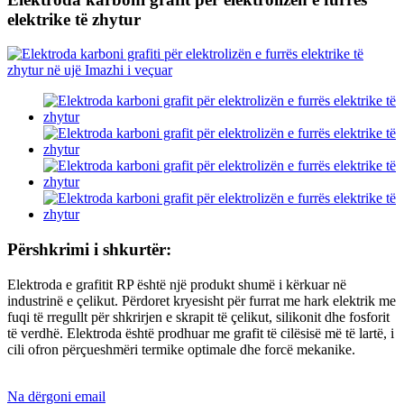
elektrike të zhytur
Përshkrimi i shkurtër:
Elektroda e grafitit RP është një produkt shumë i kërkuar në
industrinë e çelikut. Përdoret kryesisht për furrat me hark elektrik me
fuqi të rregullt për shkrirjen e skrapit të çelikut, silikonit dhe fosforit
të verdhë. Elektroda është prodhuar me grafit të cilësisë më të lartë, i
cili ofron përçueshmëri termike optimale dhe forcë mekanike.
Na dërgoni email