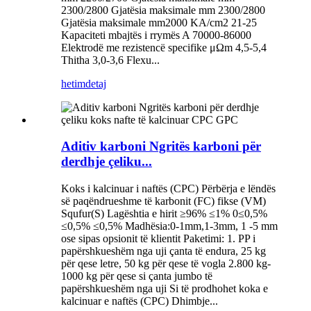
2300/2800 Gjatësia maksimale mm 2300/2800
Gjatësia maksimale mm2000 KA/cm2 21-25
Kapaciteti mbajtës i rrymës A 70000-86000
Elektrodë me rezistencë specifike μΩm 4,5-5,4
Thitha 3,0-3,6 Flexu...
hetim
detaj
Aditiv karboni Ngritës karboni për
derdhje çeliku...
Koks i kalcinuar i naftës (CPC) Përbërja e lëndës
së paqëndrueshme të karbonit (FC) fikse (VM)
Squfur(S) Lagështia e hirit ≥96% ≤1% 0≤0,5%
≤0,5% ≤0,5% Madhësia:0-1mm,1-3mm, 1 -5 mm
ose sipas opsionit të klientit Paketimi: 1. PP i
papërshkueshëm nga uji çanta të endura, 25 kg
për qese letre, 50 kg për qese të vogla 2.800 kg-
1000 kg për qese si çanta jumbo të
papërshkueshëm nga uji Si të prodhohet koka e
kalcinuar e naftës (CPC) Dhimbje...