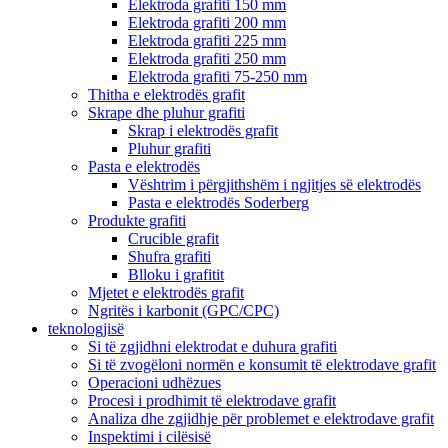
Elektroda grafiti 150 mm
Elektroda grafiti 200 mm
Elektroda grafiti 225 mm
Elektroda grafiti 250 mm
Elektroda grafiti 75-250 mm
Thitha e elektrodës grafit
Skrape dhe pluhur grafiti
Skrap i elektrodës grafit
Pluhur grafiti
Pasta e elektrodës
Vështrim i përgjithshëm i ngjitjes së elektrodës
Pasta e elektrodës Soderberg
Produkte grafiti
Crucible grafit
Shufra grafiti
Blloku i grafitit
Mjetet e elektrodës grafit
Ngritës i karbonit (GPC/CPC)
teknologjisë
Si të zgjidhni elektrodat e duhura grafiti
Si të zvogëloni normën e konsumit të elektrodave grafit
Operacioni udhëzues
Procesi i prodhimit të elektrodave grafit
Analiza dhe zgjidhje për problemet e elektrodave grafit
Inspektimi i cilësisë