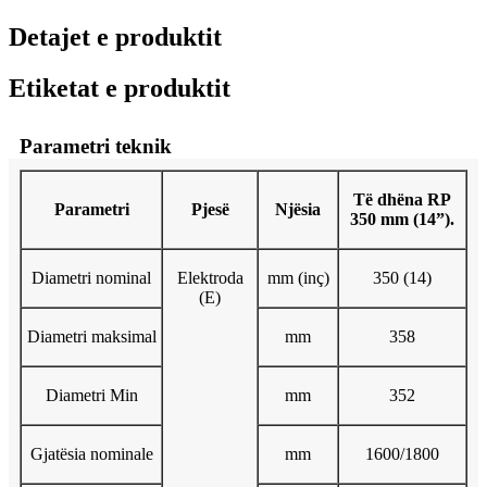
Detajet e produktit
Etiketat e produktit
Parametri teknik
Të dhëna RP
Parametri
Pjesë
Njësia
350 mm (14”).
Diametri nominal
Elektroda
mm (inç)
350 (14)
(E)
Diametri maksimal
mm
358
Diametri Min
mm
352
Gjatësia nominale
mm
1600/1800