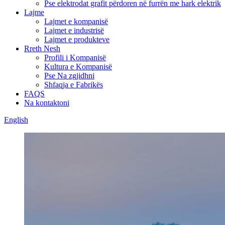
Pse elektrodat grafit përdoren në furrën me hark elektrik
Lajme
Lajmet e kompanisë
Lajmet e industrisë
Lajmet e produkteve
Rreth Nesh
Profili i Kompanisë
Kultura e Kompanisë
Pse Na zgjidhni
Shfaqja e Fabrikës
FAQS
Na kontaktoni
English