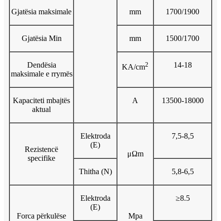
Gjatësia maksimale
mm
1700/1900
Gjatësia Min
mm
1500/1700
Dendësia
2
14-18
KA/cm
maksimale e rrymës
Kapaciteti mbajtës
A
13500-18000
aktual
Elektroda
7,5-8,5
(E)
Rezistencë
μΩm
specifike
Thitha (N)
5,8-6,5
Elektroda
≥8.5
(E)
Forca përkulëse
Mpa