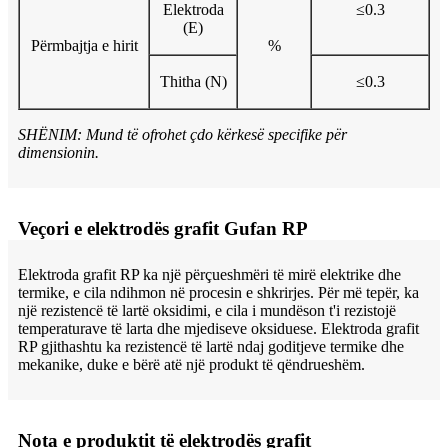
Elektroda
≤0.3
(E)
Përmbajtja e hirit
%
Thitha (N)
≤0.3
SHËNIM: Mund të ofrohet çdo kërkesë specifike për
dimensionin.
Veçori e elektrodës grafit Gufan RP
Elektroda grafit RP ka një përçueshmëri të mirë elektrike dhe
termike, e cila ndihmon në procesin e shkrirjes. Për më tepër, ka
një rezistencë të lartë oksidimi, e cila i mundëson t'i rezistojë
temperaturave të larta dhe mjediseve oksiduese. Elektroda grafit
RP gjithashtu ka rezistencë të lartë ndaj goditjeve termike dhe
mekanike, duke e bërë atë një produkt të qëndrueshëm.
Nota e produktit të elektrodës grafit