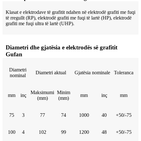
Klasat e elektrodave të grafitit ndahen në elektrodë grafiti me fuqi
të rregullt (RP), elektrodë grafiti me fuqi të lartë (HP), elektrodë
grafiti me fuqi ultra të lartë (UHP).
Diametri dhe gjatësia e elektrodës së grafitit
Gufan
Diametri
Diametri aktual
Gjatësia nominale
Toleranca
nominal
Maksimumi
Minim
mm
inç
mm
inç
mm
(mm)
(mm)
75
3
77
74
1000
40
+50/-75
100
4
102
99
1200
48
+50/-75