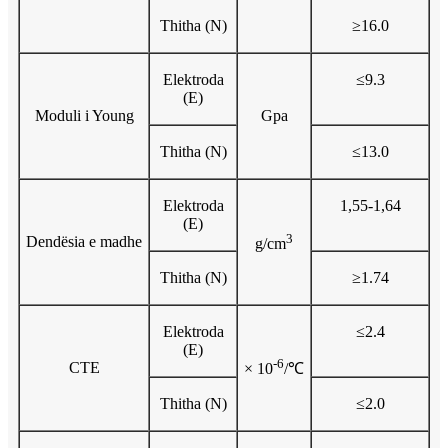
Thitha (N)
≥16.0
Elektroda
≤9.3
(E)
Moduli i Young
Gpa
Thitha (N)
≤13.0
Elektroda
1,55-1,64
(E)
3
Dendësia e madhe
g/cm
Thitha (N)
≥1.74
Elektroda
≤2.4
(E)
-6
CTE
× 10
/℃
Thitha (N)
≤2.0