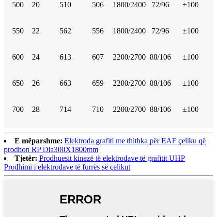
500
20
510
506
1800/2400
72/96
±100
550
22
562
556
1800/2400
72/96
±100
600
24
613
607
2200/2700
88/106
±100
650
26
663
659
2200/2700
88/106
±100
700
28
714
710
2200/2700
88/106
±100
E mëparshme:
Elektroda grafiti me thithka për EAF çeliku që
prodhon RP Dia300X1800mm
Tjetër:
Prodhuesit kinezë të elektrodave të grafitit UHP
Prodhimi i elektrodave të furrës së çelikut