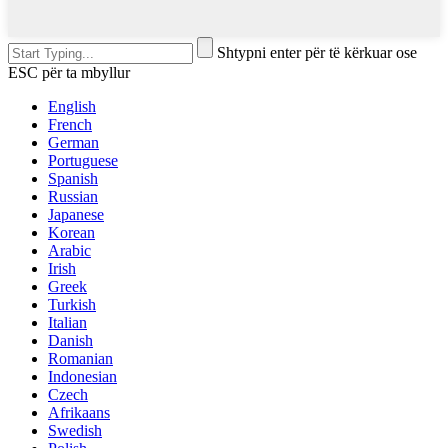
Shtypni enter për të kërkuar ose
ESC për ta mbyllur
English
French
German
Portuguese
Spanish
Russian
Japanese
Korean
Arabic
Irish
Greek
Turkish
Italian
Danish
Romanian
Indonesian
Czech
Afrikaans
Swedish