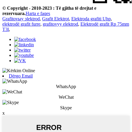
© Copyright - 2010-2023 : Të gjitha të drejtat e
rezervuara.
Harta e faqes
Grafitovыy эlektrod
,
Grafit Elektrot
,
Elektroda grafiti Uhp
,
elektrodë grafit furre
,
grafitovyy elektrod
,
Elektrodë grafit Rp 75mm
T3l
,
Dërgo Email
WhatsApp
WeChat
Skype
x