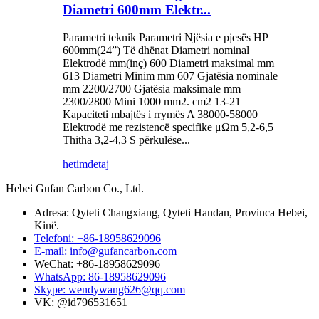
Diametri 600mm Elektr...
Parametri teknik Parametri Njësia e pjesës HP
600mm(24”) Të dhënat Diametri nominal
Elektrodë mm(inç) 600 Diametri maksimal mm
613 Diametri Minim mm 607 Gjatësia nominale
mm 2200/2700 Gjatësia maksimale mm
2300/2800 Mini 1000 mm2. cm2 13-21
Kapaciteti mbajtës i rrymës A 38000-58000
Elektrodë me rezistencë specifike μΩm 5,2-6,5
Thitha 3,2-4,3 S përkulëse...
hetim
detaj
Hebei Gufan Carbon Co., Ltd.
Adresa: Qyteti Changxiang, Qyteti Handan, Provinca Hebei,
Kinë.
Telefoni: +86-18958629096
E-mail: info@gufancarbon.com
WeChat: +86-18958629096
WhatsApp: 86-18958629096
Skype: wendywang626@qq.com
VK: @id796531651