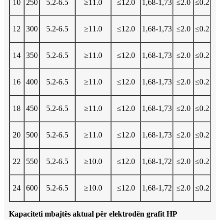
10
250
5.2-6.5
≥11.0
≤12.0
1,68-1,73
≤2.0
≤0.2
12
300
5.2-6.5
≥11.0
≤12.0
1,68-1,73
≤2.0
≤0.2
14
350
5.2-6.5
≥11.0
≤12.0
1,68-1,73
≤2.0
≤0.2
16
400
5.2-6.5
≥11.0
≤12.0
1,68-1,73
≤2.0
≤0.2
18
450
5.2-6.5
≥11.0
≤12.0
1,68-1,73
≤2.0
≤0.2
20
500
5.2-6.5
≥11.0
≤12.0
1,68-1,73
≤2.0
≤0.2
22
550
5.2-6.5
≥10.0
≤12.0
1,68-1,72
≤2.0
≤0.2
24
600
5.2-6.5
≥10.0
≤12.0
1,68-1,72
≤2.0
≤0.2
Kapaciteti mbajtës aktual për elektrodën grafit HP