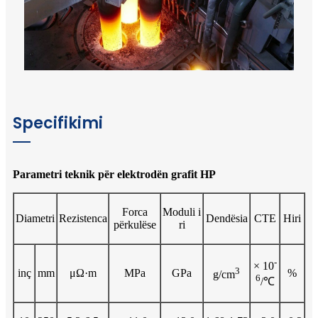
Specifikimi
Parametri teknik për elektrodën grafit HP
Forca
Moduli i
Diametri
Rezistenca
Dendësia
CTE
Hiri
përkulëse
ri
-
× 10
3
inç
mm
μΩ·m
MPa
GPa
%
g/cm
6
/℃