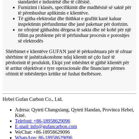
standardet e industrisë dhe të cilësisë.
Furnizimi i klasës, specifikimit dhe madhësisë së saktë për
të përmbushur aplikimin e klientëve.
Të gjitha elektrodat dhe thithkat e grafitit kanë kaluar
inspektimin përfundimtar dhe janë paketuar për dorëzim.
ne ofrojmë gjithashtu dërgesa të sakta dhe në kohë për një
fillim pa probleme për të përfunduar procesin e porositjes
së elektrodës
Shërbimet e klientëve GUFAN janë të përkushtuara për të ofruar
shërbime të jashtëzakonshme ndaj klientit në çdo fazë të
përdorimit të produktit, Ekipi ynë mbështet të gjithë klientët për
të arritur objektivat e tyre operacionale dhe financiare përmes
ofrimit të mbështetjes kritike në fushat thelbësore.
Hebei Gufan Carbon Co., Ltd.
Adresa: Qyteti Changxiang, Qyteti Handan, Provinca Hebei,
Kinë.
Telefoni: +86-18958629096
E-mail: info@gufancarbon.com
WeChat: +86-18958629096
WhatsApp: 86-18958629096