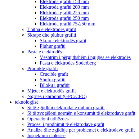
Elektroda grafiti 150 mm
Elektroda grafiti 200 mm
Elektroda grafiti 225 mm
Elektroda grafiti 250 mm
Elektroda grafiti 75-250 mm
Thitha e elektrodës grafit
Skrape dhe pluhur grafiti
Skrap i elektrodës grafit
Pluhur grafiti
Pasta e elektrodës
Vështrim i përgjithshëm i ngjitjes së elektrodës
Pasta e elektrodës Soderberg
Produkte grafiti
Crucible grafit
Shufra grafiti
Blloku i grafitit
Mjetet e elektrodës grafit
Ngritës i karbonit (GPC/CPC)
teknologjisë
Si të zgjidhni elektrodat e duhura grafiti
Si të zvogëloni normën e konsumit të elektrodave grafit
Operacioni udhëzues
Procesi i prodhimit të elektrodave grafit
Analiza dhe zgjidhje për problemet e elektrodave grafit
Inspektimi i cilësisë