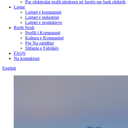
Pse elektrodat grafit përdoren në furrën me hark elektrik
Lajme
Lajmet e kompanisë
Lajmet e industrisë
Lajmet e produkteve
Rreth Nesh
Profili i Kompanisë
Kultura e Kompanisë
Pse Na zgjidhni
Shfaqja e Fabrikës
FAQS
Na kontaktoni
English