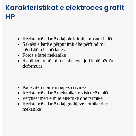
Karakteristikat e elektrodës grafit
HP
Rezistencë e lartë ndaj oksidimit, konsum i ulët
Saktësi e lartë e përpunimit dhe përfundim i
këndshëm i sipërfaqes
Forca e lartë mekanike
Stabilitet i mirë i dimensioneve, jo i lehtë për t'u
deformuar
Kapaciteti i lartë mbajtës i rrymës
Rezistencë e lartë mekanike, rezistencë e ulët
Përçueshmëri e mirë elektrike dhe termike
Rezistencë e lartë ndaj goditjeve termike dhe
mekanike