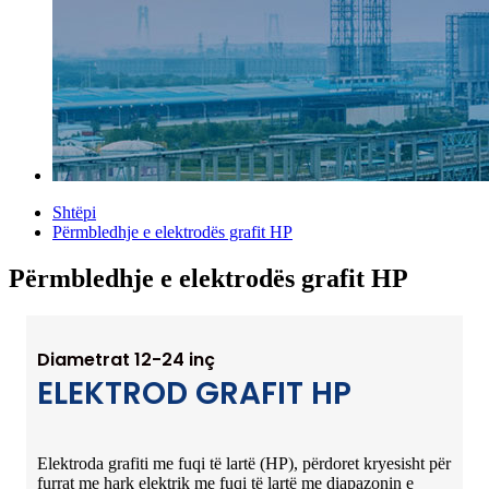
Shtëpi
Përmbledhje e elektrodës grafit HP
Përmbledhje e elektrodës grafit HP
Diametrat 12-24 inç
ELEKTROD GRAFIT HP
Elektroda grafiti me fuqi të lartë (HP), përdoret kryesisht për
furrat me hark elektrik me fuqi të lartë me diapazonin e