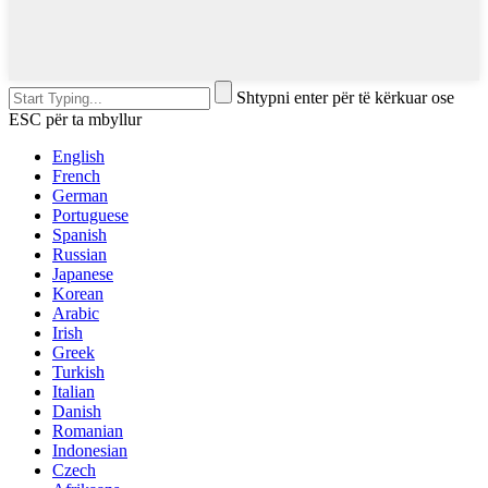
Shtypni enter për të kërkuar ose
ESC për ta mbyllur
English
French
German
Portuguese
Spanish
Russian
Japanese
Korean
Arabic
Irish
Greek
Turkish
Italian
Danish
Romanian
Indonesian
Czech