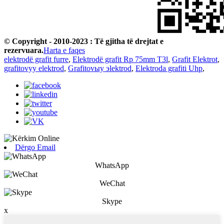
© Copyright - 2010-2023 : Të gjitha të drejtat e
rezervuara.
Harta e faqes
elektrodë grafit furre
,
Elektrodë grafit Rp 75mm T3l
,
Grafit Elektrot
,
grafitovyy elektrod
,
Grafitovыy эlektrod
,
Elektroda grafiti Uhp
,
Dërgo Email
WhatsApp
WeChat
Skype
x