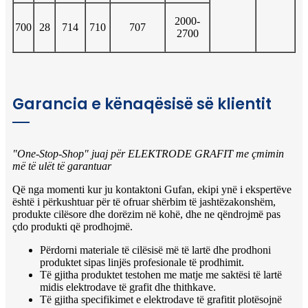
2000-
700
28
714
710
707
2700
Garancia e kënaqësisë së klientit
"One-Stop-Shop" juaj për ELEKTRODE GRAFIT me çmimin
më të ulët të garantuar
Që nga momenti kur ju kontaktoni Gufan, ekipi ynë i ekspertëve
është i përkushtuar për të ofruar shërbim të jashtëzakonshëm,
produkte cilësore dhe dorëzim në kohë, dhe ne qëndrojmë pas
çdo produkti që prodhojmë.
Përdorni materiale të cilësisë më të lartë dhe prodhoni
produktet sipas linjës profesionale të prodhimit.
Të gjitha produktet testohen me matje me saktësi të lartë
midis elektrodave të grafit dhe thithkave.
Të gjitha specifikimet e elektrodave të grafitit plotësojnë