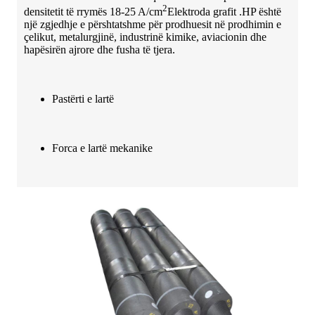
2
densitetit të rrymës 18-25 A/cm
Elektroda grafit .HP është
një zgjedhje e përshtatshme për prodhuesit në prodhimin e
çelikut, metalurgjinë, industrinë kimike, aviacionin dhe
hapësirën ajrore dhe fusha të tjera.
Pastërti e lartë
Forca e lartë mekanike