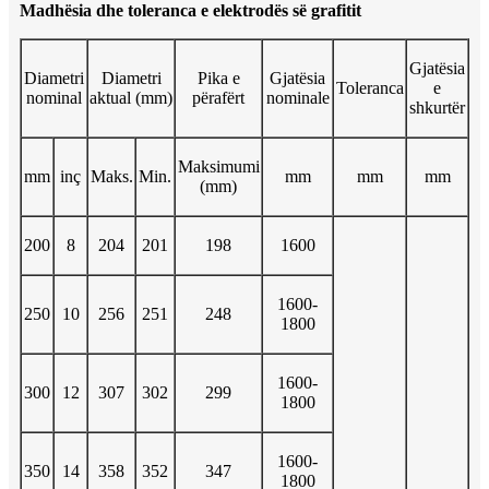
Madhësia dhe toleranca e elektrodës së grafitit
Gjatësia
Diametri
Diametri
Pika e
Gjatësia
Toleranca
e
nominal
aktual (mm)
përafërt
nominale
shkurtër
Maksimumi
mm
inç
Maks.
Min.
mm
mm
mm
(mm)
200
8
204
201
198
1600
1600-
250
10
256
251
248
1800
1600-
300
12
307
302
299
1800
1600-
350
14
358
352
347
1800