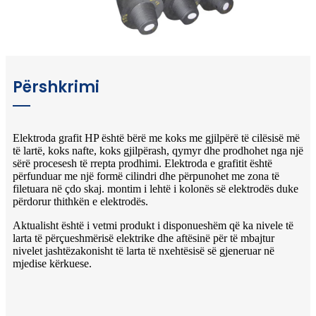
Përshkrimi
Elektroda grafit HP është bërë me koks me gjilpërë të cilësisë më
të lartë, koks nafte, koks gjilpërash, qymyr dhe prodhohet nga një
sërë procesesh të rrepta prodhimi. Elektroda e grafitit është
përfunduar me një formë cilindri dhe përpunohet me zona të
filetuara në çdo skaj. montim i lehtë i kolonës së elektrodës duke
përdorur thithkën e elektrodës.
Aktualisht është i vetmi produkt i disponueshëm që ka nivele të
larta të përçueshmërisë elektrike dhe aftësinë për të mbajtur
nivelet jashtëzakonisht të larta të nxehtësisë së gjeneruar në
mjedise kërkuese.