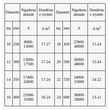
Ngarkesa
Dendësia
Ngarkesa
Dendësia
Diametri
Diametri
aktuale
e rrymës
aktuale
e rrymës
2
2
inç
mm
A
inç
mm
A
A/m
A/m
8000-
25000-
10
250
17-27
18
450
15-24
13000
40000
13000-
30000-
12
300
17-24
20
500
15-24
17500
48000
17400-
34000-
14
350
17-24
22
550
14-22
24000
53000
21000-
38000-
16
400
16-24
24
600
13-21
31000
58000