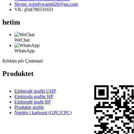
Skype: wendywang626@qq.com
VK: @id796531651
hetim
WeChat
WhatsApp
Kërkim për Çmimtari
Produktet
Elektrodë grafiti UHP
Elektroda grafite HP
Elektrodë grafit RP
Produkte grafiti
Ngritës i karbonit (GPC/CPC)