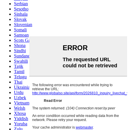
Serbian
Sesotho
Sinhala
Slovak
Slovenian
Somali
Samoan
Scots Gaelic
Shona
Sindhi
Sundanese
Swahili
Tajik
Tamil
Telugu
Thai
Ukrainian
Urdu
Uzbek
Vietnamese
Welsh
Xhosa
Yiddish
Yoruba
Zulu