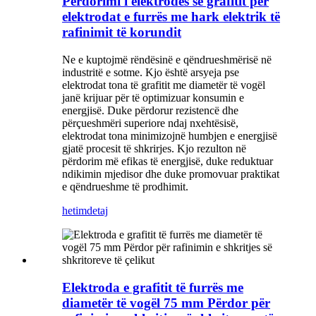
Përdorimi i elektrodës së grafitit për
elektrodat e furrës me hark elektrik të
rafinimit të korundit
Ne e kuptojmë rëndësinë e qëndrueshmërisë në
industritë e sotme. Kjo është arsyeja pse
elektrodat tona të grafitit me diametër të vogël
janë krijuar për të optimizuar konsumin e
energjisë. Duke përdorur rezistencë dhe
përçueshmëri superiore ndaj nxehtësisë,
elektrodat tona minimizojnë humbjen e energjisë
gjatë procesit të shkrirjes. Kjo rezulton në
përdorim më efikas të energjisë, duke reduktuar
ndikimin mjedisor dhe duke promovuar praktikat
e qëndrueshme të prodhimit.
hetim
detaj
Elektroda e grafitit të furrës me
diametër të vogël 75 mm Përdor për