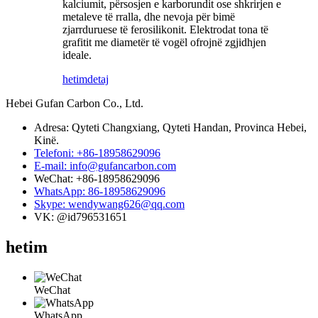
kalciumit, përsosjen e karborundit ose shkrirjen e
metaleve të rralla, dhe nevoja për bimë
zjarrduruese të ferosilikonit. Elektrodat tona të
grafitit me diametër të vogël ofrojnë zgjidhjen
ideale.
hetim
detaj
Hebei Gufan Carbon Co., Ltd.
Adresa: Qyteti Changxiang, Qyteti Handan, Provinca Hebei,
Kinë.
Telefoni: +86-18958629096
E-mail: info@gufancarbon.com
WeChat: +86-18958629096
WhatsApp: 86-18958629096
Skype: wendywang626@qq.com
VK: @id796531651
hetim
WeChat
WhatsApp