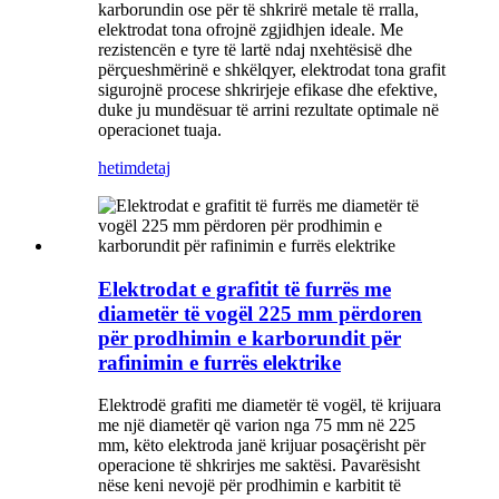
karborundin ose për të shkrirë metale të rralla,
elektrodat tona ofrojnë zgjidhjen ideale. Me
rezistencën e tyre të lartë ndaj nxehtësisë dhe
përçueshmërinë e shkëlqyer, elektrodat tona grafit
sigurojnë procese shkrirjeje efikase dhe efektive,
duke ju mundësuar të arrini rezultate optimale në
operacionet tuaja.
hetim
detaj
Elektrodat e grafitit të furrës me
diametër të vogël 225 mm përdoren
për prodhimin e karborundit për
rafinimin e furrës elektrike
Elektrodë grafiti me diametër të vogël, të krijuara
me një diametër që varion nga 75 mm në 225
mm, këto elektroda janë krijuar posaçërisht për
operacione të shkrirjes me saktësi. Pavarësisht
nëse keni nevojë për prodhimin e karbitit të