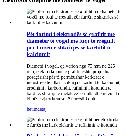
Përdorimi i elektrodës së grafitit me
diametër të vogël me fuqi të rregullt
për furrën e shkrirjes së karbitit të
kalciumit
Diametri i vogël, që varion nga 75 mm në 225
mm, elektroda jonë e grafitit është projektuar
posaçërisht për të përmbushur kërkesat e
industrive të tilla si shkrirja e karbitit të kalciumit,
prodhimi i karborundit, rafinimi i korundit të
bardhë, shkrirja e metaleve të rralla dhe nevojat e
bimëve zjarrduruese të ferrosilikonit.
hetim
detaj