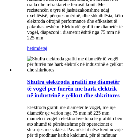
rralla dhe refraktaret e ferrosilikonit. Me
rezistencën e tyre të jashtëzakonshme ndaj
nxehtësisë, përçueshmërinë, dhe shkathtësia, këto
elektroda ofrojnë performancë dhe efikasitet të
pakrahasueshëm. Elektrodë grafiti me diametër të
vogël, diapazoni i diametrit është nga 75 mm në
225 mm
hetim
detaj
Shufra elektroda grafiti me diametër
të vogël për furrën me hark elektrik
në industrinë e çelikut dhe shkritores
Elektroda grafiti me diametër të vogël, me një
diametër që varion nga 75 mm në 225 mm,
diametri i vogël i elektrodave tona të grafitit i bën
ato shumë të përshtatshme për operacionet e
shkrirjes me saktësi. Pavarësisht nëse keni nevojë
për të prodhuar karbit kalciumi, për të rafinuar