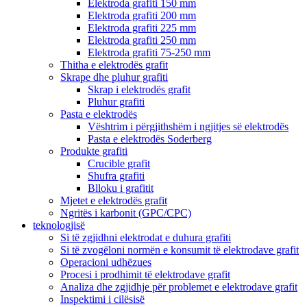
Elektroda grafiti 150 mm
Elektroda grafiti 200 mm
Elektroda grafiti 225 mm
Elektroda grafiti 250 mm
Elektroda grafiti 75-250 mm
Thitha e elektrodës grafit
Skrape dhe pluhur grafiti
Skrap i elektrodës grafit
Pluhur grafiti
Pasta e elektrodës
Vështrim i përgjithshëm i ngjitjes së elektrodës
Pasta e elektrodës Soderberg
Produkte grafiti
Crucible grafit
Shufra grafiti
Blloku i grafitit
Mjetet e elektrodës grafit
Ngritës i karbonit (GPC/CPC)
teknologjisë
Si të zgjidhni elektrodat e duhura grafiti
Si të zvogëloni normën e konsumit të elektrodave grafit
Operacioni udhëzues
Procesi i prodhimit të elektrodave grafit
Analiza dhe zgjidhje për problemet e elektrodave grafit
Inspektimi i cilësisë