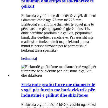
rafinimin e shkritjes së shkritoreve të
çelikut
Elektroda e grafitit me diametër të vogël, diametri
i diametrit është nga 75 mm në 225 mm.
Elektrodat e grafitit me diametër të vogël janë të
përshtatshme për një gamë të gjerë industrish,
duke përfshirë prodhimin e çelikut, përpunimin
kimik dhe derdhjen e metaleve. Pavarësisht nga
madhësia e funksionimit tuaj, elektrodat tona
mund të personalizohen për të përmbushur
kërkesat tuaja specifike.
hetim
detaj
Elektrodë grafiti furre me diametër të
vogël për furrën me hark elektrik për
industrinë e çelikut dhe shkritores
Elektroda e grafitit është bërë kryesisht nga koksi