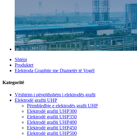
Shtëpi
Produktet
Elektroda Graphtie me Diametër të Vogël
Kategoritë
Vështrim i përgjithshëm i elektrodës grafit
Elektrodë grafiti UHP
Përmbledhje e elektrodës grafit UHP
Elektrodë grafiti UHP300
Elektrodë grafiti UHP350
Elektrodë grafiti UHP400
Elektrodë grafiti UHP450
Elektrodë grafiti UHP500