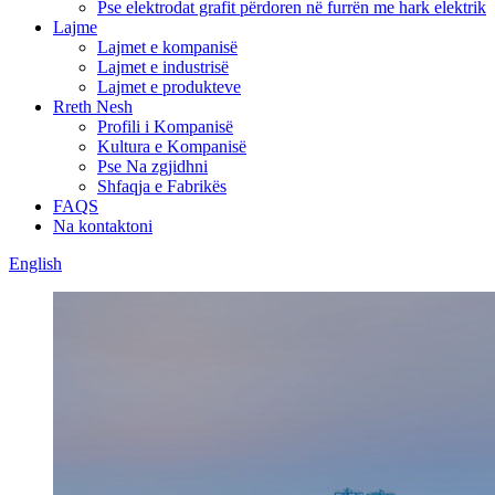
Pse elektrodat grafit përdoren në furrën me hark elektrik
Lajme
Lajmet e kompanisë
Lajmet e industrisë
Lajmet e produkteve
Rreth Nesh
Profili i Kompanisë
Kultura e Kompanisë
Pse Na zgjidhni
Shfaqja e Fabrikës
FAQS
Na kontaktoni
English