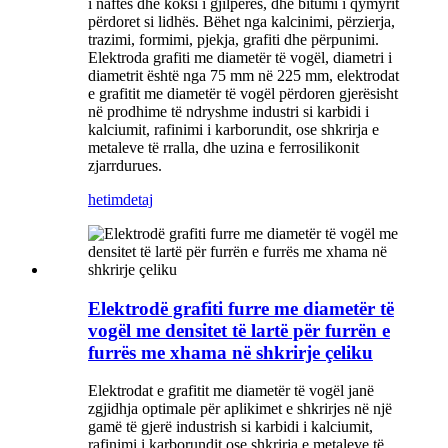
i naftës dhe koksi i gjilpërës, dhe bitumi i qymyrit
përdoret si lidhës. Bëhet nga kalcinimi, përzierja,
trazimi, formimi, pjekja, grafiti dhe përpunimi.
Elektroda grafiti me diametër të vogël, diametri i
diametrit është nga 75 mm në 225 mm, elektrodat
e grafitit me diametër të vogël përdoren gjerësisht
në prodhime të ndryshme industri si karbidi i
kalciumit, rafinimi i karborundit, ose shkrirja e
metaleve të rralla, dhe uzina e ferrosilikonit
zjarrdurues.
hetim
detaj
Elektrodë grafiti furre me diametër të
vogël me densitet të lartë për furrën e
furrës me xhama në shkrirje çeliku
Elektrodat e grafitit me diametër të vogël janë
zgjidhja optimale për aplikimet e shkrirjes në një
gamë të gjerë industrish si karbidi i kalciumit,
rafinimi i karborundit ose shkrirja e metaleve të