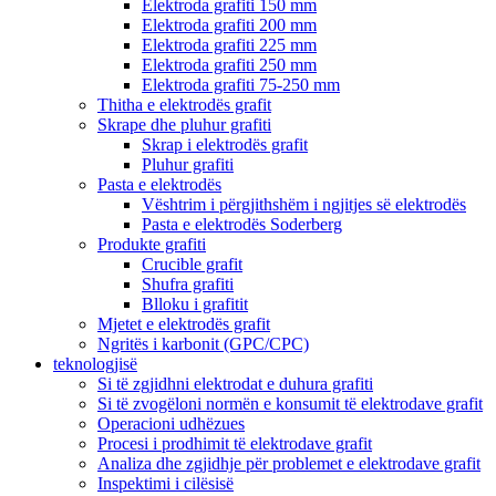
Elektroda grafiti 150 mm
Elektroda grafiti 200 mm
Elektroda grafiti 225 mm
Elektroda grafiti 250 mm
Elektroda grafiti 75-250 mm
Thitha e elektrodës grafit
Skrape dhe pluhur grafiti
Skrap i elektrodës grafit
Pluhur grafiti
Pasta e elektrodës
Vështrim i përgjithshëm i ngjitjes së elektrodës
Pasta e elektrodës Soderberg
Produkte grafiti
Crucible grafit
Shufra grafiti
Blloku i grafitit
Mjetet e elektrodës grafit
Ngritës i karbonit (GPC/CPC)
teknologjisë
Si të zgjidhni elektrodat e duhura grafiti
Si të zvogëloni normën e konsumit të elektrodave grafit
Operacioni udhëzues
Procesi i prodhimit të elektrodave grafit
Analiza dhe zgjidhje për problemet e elektrodave grafit
Inspektimi i cilësisë