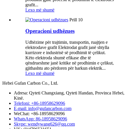
grafit...
Lexo më shumë
Prill
10
Operacioni udhëzues
Udhëzime për trajtimin, transportin, ruajtjen e
elektrodave grafit Elektrodat grafit janë shtylla
kurrizore e industrisë së prodhimit të çelikut.
Këto elektroda shumë efikase dhe të
qëndrueshme janë kritike në prodhimin e çelikut,
gjithashtu ato përdoren për harkun elektrik...
Lexo më shumë
Hebei Gufan Carbon Co., Ltd.
Adresa: Qyteti Changxiang, Qyteti Handan, Provinca Hebei,
Kinë.
Telefoni: +86-18958629096
E-mail: info@gufancarbon.com
WeChat: +86-18958629096
WhatsApp: 86-18958629096
Skype: wendywang626@qq.com