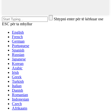
Shtypni enter për të kërkuar ose
ESC për ta mbyllur
English
French
German
Portuguese
Spanish
Russian
Japanese
Korean
Arabic
Irish
Greek
Turkish
Italian
Danish
Romanian
Indonesian
Czech
Afrikaans