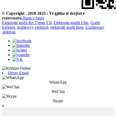
© Copyright - 2010-2023 : Të gjitha të drejtat e
rezervuara.
Harta e faqes
Elektrodë grafit Rp 75mm T3l
,
Elektroda grafiti Uhp
,
Grafit
Elektrot
,
grafitovyy elektrod
,
elektrodë grafit furre
,
Grafitovыy
эlektrod
,
Dërgo Email
WhatsApp
WeChat
Skype
x