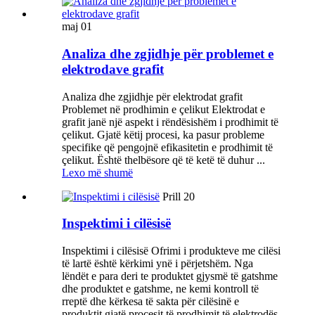
maj
01
Analiza dhe zgjidhje për problemet e
elektrodave grafit
Analiza dhe zgjidhje për elektrodat grafit
Problemet në prodhimin e çelikut Elektrodat e
grafit janë një aspekt i rëndësishëm i prodhimit të
çelikut. Gjatë këtij procesi, ka pasur probleme
specifike që pengojnë efikasitetin e prodhimit të
çelikut. Është thelbësore që të ketë të duhur ...
Lexo më shumë
Prill
20
Inspektimi i cilësisë
Inspektimi i cilësisë Ofrimi i produkteve me cilësi
të lartë është kërkimi ynë i përjetshëm. Nga
lëndët e para deri te produktet gjysmë të gatshme
dhe produktet e gatshme, ne kemi kontroll të
rreptë dhe kërkesa të sakta për cilësinë e
produktit gjatë procesit të prodhimit të elektrodës