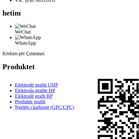
VK: @id796531651
hetim
WeChat
WhatsApp
Kërkim për Çmimtari
Produktet
Elektrodë grafiti UHP
Elektroda grafite HP
Elektrodë grafit RP
Produkte grafiti
Ngritës i karbonit (GPC/CPC)