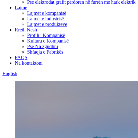
Pse elektrodat grafit përdoren në furrën me hark elektrik
Lajme
Lajmet e kompanisë
Lajmet e industrisë
Lajmet e produkteve
Rreth Nesh
Profili i Kompanisë
Kultura e Kompanisë
Pse Na zgjidhni
Shfaqja e Fabrikës
FAQS
Na kontaktoni
English