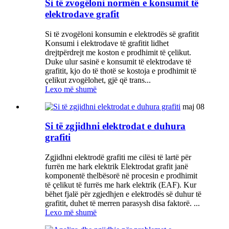
Si të zvogëloni normën e konsumit të
elektrodave grafit
Si të zvogëloni konsumin e elektrodës së grafitit
Konsumi i elektrodave të grafitit lidhet
drejtpërdrejt me koston e prodhimit të çelikut.
Duke ulur sasinë e konsumit të elektrodave të
grafitit, kjo do të thotë se kostoja e prodhimit të
çelikut zvogëlohet, gjë që trans...
Lexo më shumë
maj
08
Si të zgjidhni elektrodat e duhura
grafiti
Zgjidhni elektrodë grafiti me cilësi të lartë për
furrën me hark elektrik Elektrodat grafit janë
komponentë thelbësorë në procesin e prodhimit
të çelikut të furrës me hark elektrik (EAF). Kur
bëhet fjalë për zgjedhjen e elektrodës së duhur të
grafitit, duhet të merren parasysh disa faktorë. ...
Lexo më shumë