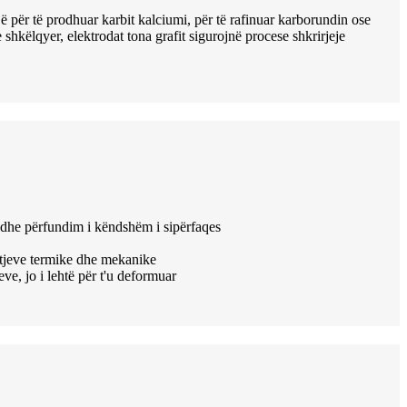
ë për të prodhuar karbit kalciumi, për të rafinuar karborundin ose
 shkëlqyer, elektrodat tona grafit sigurojnë procese shkrirjeje
t dhe përfundim i këndshëm i sipërfaqes
itjeve termike dhe mekanike
eve, jo i lehtë për t'u deformuar