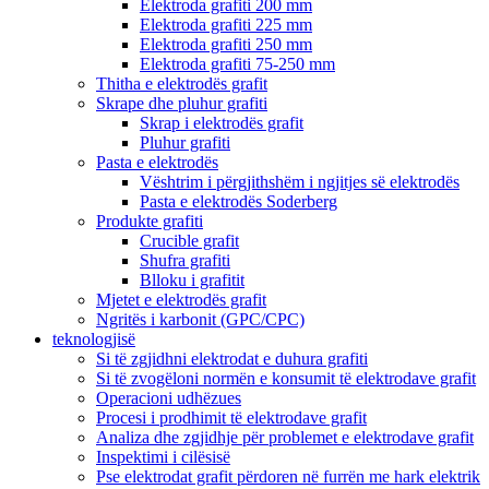
Elektroda grafiti 200 mm
Elektroda grafiti 225 mm
Elektroda grafiti 250 mm
Elektroda grafiti 75-250 mm
Thitha e elektrodës grafit
Skrape dhe pluhur grafiti
Skrap i elektrodës grafit
Pluhur grafiti
Pasta e elektrodës
Vështrim i përgjithshëm i ngjitjes së elektrodës
Pasta e elektrodës Soderberg
Produkte grafiti
Crucible grafit
Shufra grafiti
Blloku i grafitit
Mjetet e elektrodës grafit
Ngritës i karbonit (GPC/CPC)
teknologjisë
Si të zgjidhni elektrodat e duhura grafiti
Si të zvogëloni normën e konsumit të elektrodave grafit
Operacioni udhëzues
Procesi i prodhimit të elektrodave grafit
Analiza dhe zgjidhje për problemet e elektrodave grafit
Inspektimi i cilësisë
Pse elektrodat grafit përdoren në furrën me hark elektrik