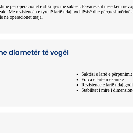
shme për operacionet e shkrirjes me saktësi. Pavarësisht nëse keni nevoj
ideale. Me rezistencën e tyre të lartë ndaj nxehtësisë dhe përçueshmërinë e
le në operacionet tuaja.
 me diametër të vogël
Saktësi e lartë e përpunimi
Forca e lartë mekanike
Rezistencë e lartë ndaj god
Stabilitet i mirë i dimension