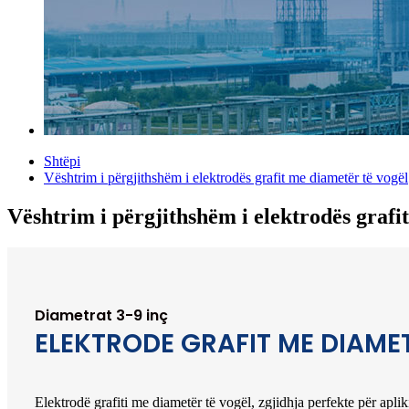
Shtëpi
Vështrim i përgjithshëm i elektrodës grafit me diametër të vogël
Vështrim i përgjithshëm i elektrodës grafi
Diametrat 3-9 inç
ELEKTRODE GRAFIT ME DIAME
Elektrodë grafiti me diametër të vogël, zgjidhja perfekte për apl