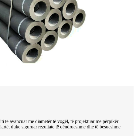
fiti të avancuar me diametër të vogël, të projektuar me përpikëri
 lartë, duke siguruar rezultate të qëndrueshme dhe të besueshme