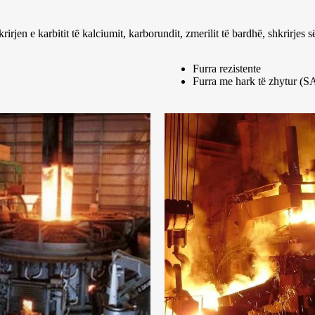
rjen e karbitit të kalciumit, karborundit, zmerilit të bardhë, shkrirjes së 
Furra rezistente
Furra me hark të zhytur (S