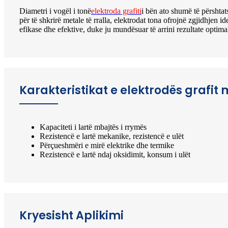
Diametri i vogël i tonë
elektroda grafiti
i bën ato shumë të përshtat
për të shkrirë metale të rralla, elektrodat tona ofrojnë zgjidhjen 
efikase dhe efektive, duke ju mundësuar të arrini rezultate optima
Karakteristikat e elektrodës grafit
Kapaciteti i lartë mbajtës i rrymës
Rezistencë e lartë mekanike, rezistencë e ulët
Përçueshmëri e mirë elektrike dhe termike
Rezistencë e lartë ndaj oksidimit, konsum i ulët
Kryesisht Aplikimi