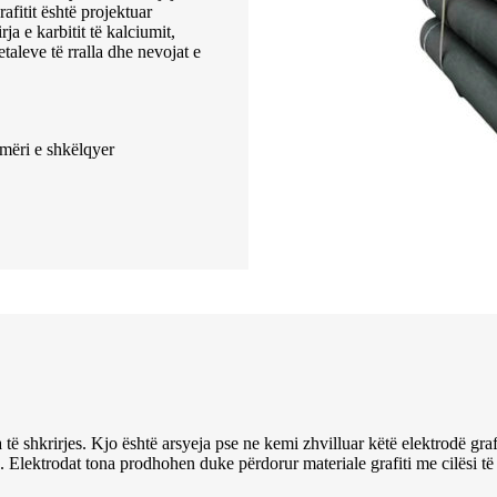
fitit është projektuar
ja e karbitit të kalciumit,
etaleve të rralla dhe nevojat e
mëri e shkëlqyer
 të shkrirjes. Kjo është arsyeja pse ne kemi zhvilluar këtë elektrodë gra
Elektrodat tona prodhohen duke përdorur materiale grafiti me cilësi të