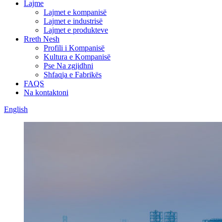
Lajme
Lajmet e kompanisë
Lajmet e industrisë
Lajmet e produkteve
Rreth Nesh
Profili i Kompanisë
Kultura e Kompanisë
Pse Na zgjidhni
Shfaqja e Fabrikës
FAQS
Na kontaktoni
English