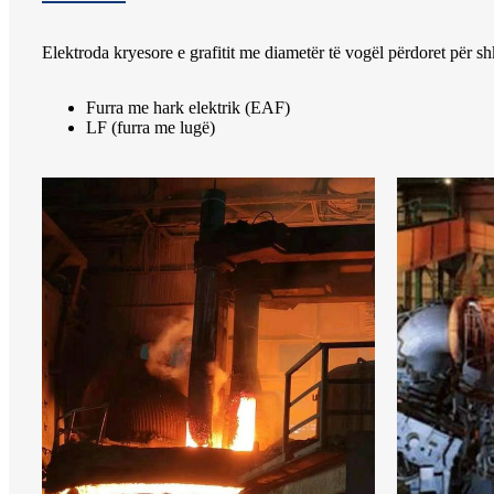
Elektroda kryesore e grafitit me diametër të vogël përdoret për shkri
Furra me hark elektrik (EAF)
LF (furra me lugë)