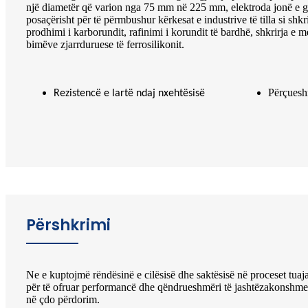
një diametër që varion nga 75 mm në 225 mm, elektroda jonë e gra
posaçërisht për të përmbushur kërkesat e industrive të tilla si shkrir
prodhimi i karborundit, rafinimi i korundit të bardhë, shkrirja e m
bimëve zjarrduruese të ferrosilikonit.
Përçuesh
Rezistencë e lartë ndaj nxehtësisë
Përshkrimi
Ne e kuptojmë rëndësinë e cilësisë dhe saktësisë në proceset tuaja
për të ofruar performancë dhe qëndrueshmëri të jashtëzakonshme. 
në çdo përdorim.