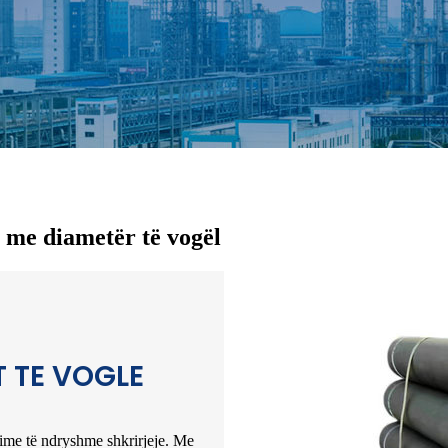
t me diametër të vogël
T TE VOGLE
ikime të ndryshme shkrirjeje. Me