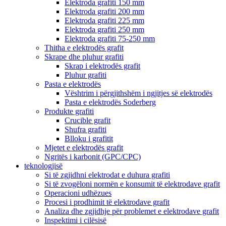
Elektroda grafiti 150 mm
Elektroda grafiti 200 mm
Elektroda grafiti 225 mm
Elektroda grafiti 250 mm
Elektroda grafiti 75-250 mm
Thitha e elektrodës grafit
Skrape dhe pluhur grafiti
Skrap i elektrodës grafit
Pluhur grafiti
Pasta e elektrodës
Vështrim i përgjithshëm i ngjitjes së elektrodës
Pasta e elektrodës Soderberg
Produkte grafiti
Crucible grafit
Shufra grafiti
Blloku i grafitit
Mjetet e elektrodës grafit
Ngritës i karbonit (GPC/CPC)
teknologjisë
Si të zgjidhni elektrodat e duhura grafiti
Si të zvogëloni normën e konsumit të elektrodave grafit
Operacioni udhëzues
Procesi i prodhimit të elektrodave grafit
Analiza dhe zgjidhje për problemet e elektrodave grafit
Inspektimi i cilësisë