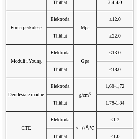
Thithat
3.4-4.0
Elektroda
≥12.0
Forca përkulëse
Mpa
Thithat
≥22.0
Elektroda
≤13.0
Moduli i Young
Gpa
Thithat
≤18.0
Elektroda
1,68-1,72
3
Dendësia e madhe
g/cm
Thithat
1,78-1,84
Elektroda
≤1.2
-6
CTE
× 10
/℃
Thithat
≤1.0