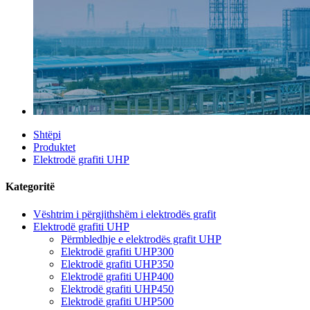
Shtëpi
Produktet
Elektrodë grafiti UHP
Kategoritë
Vështrim i përgjithshëm i elektrodës grafit
Elektrodë grafiti UHP
Përmbledhje e elektrodës grafit UHP
Elektrodë grafiti UHP300
Elektrodë grafiti UHP350
Elektrodë grafiti UHP400
Elektrodë grafiti UHP450
Elektrodë grafiti UHP500