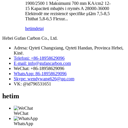
1900/2500 1 Maksimumi 700 mm KA/cm2 12-
15 Kapaciteti mbajtës i rrymës A 28000-36000
Elektrodë me rezistencë specifike μΩm 7,5-8,5
Thithat 5,8-6,5 Flexur...
hetim
detaj
Hebei Gufan Carbon Co., Ltd.
Adresa: Qyteti Changxiang, Qyteti Handan, Provinca Hebei,
Kinë.
Telefoni: +86-18958629096
E-mail: info@gufancarbon.com
WeChat: +86-18958629096
WhatsApp: 86-18958629096
Skype: wendywang626@qq.com
VK: @id796531651
hetim
WeChat
WhatsApp