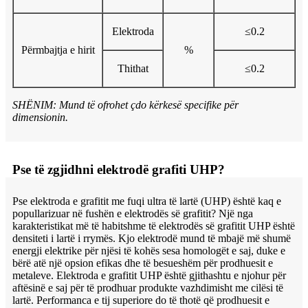
Elektroda
≤0.2
Përmbajtja e hirit
%
Thithat
≤0.2
SHËNIM: Mund të ofrohet çdo kërkesë specifike për
dimensionin.
Pse të zgjidhni elektrodë grafiti UHP?
Pse elektroda e grafitit me fuqi ultra të lartë (UHP) është kaq e
popullarizuar në fushën e elektrodës së grafitit? Një nga
karakteristikat më të habitshme të elektrodës së grafitit UHP është
densiteti i lartë i rrymës. Kjo elektrodë mund të mbajë më shumë
energji elektrike për njësi të kohës sesa homologët e saj, duke e
bërë atë një opsion efikas dhe të besueshëm për prodhuesit e
metaleve. Elektroda e grafitit UHP është gjithashtu e njohur për
aftësinë e saj për të prodhuar produkte vazhdimisht me cilësi të
lartë. Performanca e tij superiore do të thotë që prodhuesit e