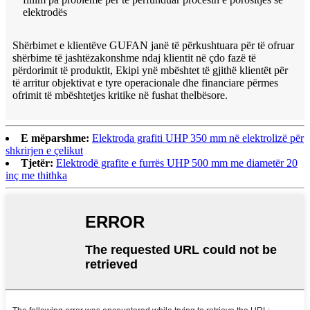
elektrodës
Shërbimet e klientëve GUFAN janë të përkushtuara për të ofruar
shërbime të jashtëzakonshme ndaj klientit në çdo fazë të
përdorimit të produktit, Ekipi ynë mbështet të gjithë klientët për
të arritur objektivat e tyre operacionale dhe financiare përmes
ofrimit të mbështetjes kritike në fushat thelbësore.
E mëparshme:
Elektroda grafiti UHP 350 mm në elektrolizë për
shkrirjen e çelikut
Tjetër:
Elektrodë grafite e furrës UHP 500 mm me diametër 20
inç me thithka