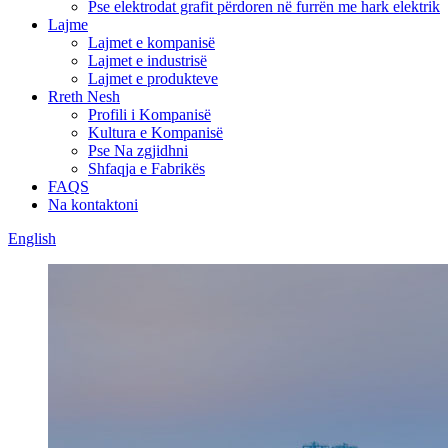
Pse elektrodat grafit përdoren në furrën me hark elektrik
Lajme
Lajmet e kompanisë
Lajmet e industrisë
Lajmet e produkteve
Rreth Nesh
Profili i Kompanisë
Kultura e Kompanisë
Pse Na zgjidhni
Shfaqja e Fabrikës
FAQS
Na kontaktoni
English