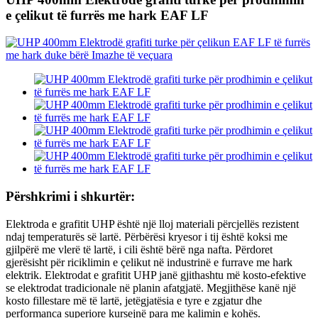
e çelikut të furrës me hark EAF LF
Përshkrimi i shkurtër:
Elektroda e grafitit UHP është një lloj materiali përcjellës rezistent
ndaj temperaturës së lartë. Përbërësi kryesor i tij është koksi me
gjilpërë me vlerë të lartë, i cili është bërë nga nafta. Përdoret
gjerësisht për riciklimin e çelikut në industrinë e furrave me hark
elektrik. Elektrodat e grafitit UHP janë gjithashtu më kosto-efektive
se elektrodat tradicionale në planin afatgjatë. Megjithëse kanë një
kosto fillestare më të lartë, jetëgjatësia e tyre e zgjatur dhe
performanca superiore kursejnë para me kalimin e kohës.