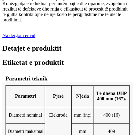
Kohëzgjatja e reduktuar për mirëmbajtje dhe riparime, zvogëlimi i
rrezikut të defekteve dhe rritja e efikasitetit të procesit të prodhimit,
të gjitha kontribuojnë në një kosto të përgjithshme më të ulët të
prodhimit.
Na dërgoni email
Detajet e produktit
Etiketat e produktit
Parametri teknik
Të dhëna UHP
Parametri
Pjesë
Njësia
400 mm (16”).
Diametri nominal
Elektroda
mm (inç)
400 (16)
Diametri maksimal
mm
409