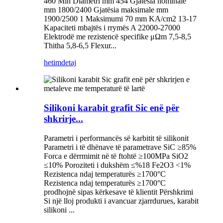
460 Min Diametri mm 454 Gjatësia nominale
mm 1800/2400 Gjatësia maksimale mm
1900/2500 1 Maksimumi 70 mm KA/cm2 13-17
Kapaciteti mbajtës i rrymës A 22000-27000
Elektrodë me rezistencë specifike μΩm 7,5-8,5
Thitha 5,8-6,5 Flexur...
hetim
detaj
Silikoni karabit grafit Sic enë për
shkrirje...
Parametri i performancës së karbitit të silikonit
Parametri i të dhënave të parametrave SiC ≥85%
Forca e dërrmimit në të ftohtë ≥100MPa SiO2
≤10% Poroziteti i dukshëm ≤%18 Fe2O3 <1%
Rezistenca ndaj temperaturës ≥1700°C
Rezistenca ndaj temperaturës ≥1700°C
prodhojnë sipas kërkesave të klientit Përshkrimi
Si një lloj produkti i avancuar zjarrdurues, karabit
silikoni ...