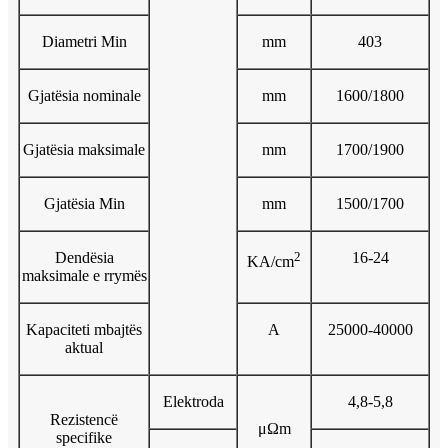
Diametri Min
mm
403
Gjatësia nominale
mm
1600/1800
Gjatësia maksimale
mm
1700/1900
Gjatësia Min
mm
1500/1700
Dendësia
2
16-24
KA/cm
maksimale e rrymës
Kapaciteti mbajtës
A
25000-40000
aktual
Elektroda
4,8-5,8
Rezistencë
μΩm
specifike