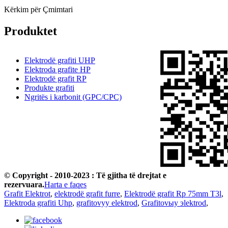
Kërkim për Çmimtari
Produktet
Elektrodë grafiti UHP
Elektroda grafite HP
Elektrodë grafit RP
Produkte grafiti
Ngritës i karbonit (GPC/CPC)
© Copyright - 2010-2023 : Të gjitha të drejtat e
rezervuara.
Harta e faqes
Grafit Elektrot
,
elektrodë grafit furre
,
Elektrodë grafit Rp 75mm T3l
,
Elektroda grafiti Uhp
,
grafitovyy elektrod
,
Grafitovыy эlektrod
,