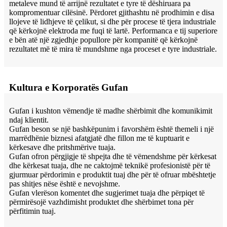
metaleve mund të arrijnë rezultatet e tyre të dëshiruara pa
kompromentuar cilësinë. Përdoret gjithashtu në prodhimin e disa
llojeve të lidhjeve të çelikut, si dhe për procese të tjera industriale
që kërkojnë elektroda me fuqi të lartë. Performanca e tij superiore
e bën atë një zgjedhje popullore për kompanitë që kërkojnë
rezultatet më të mira të mundshme nga proceset e tyre industriale.
Kultura e Korporatës Gufan
Gufan i kushton vëmendje të madhe shërbimit dhe komunikimit
ndaj klientit.
Gufan beson se një bashkëpunim i favorshëm është themeli i një
marrëdhënie biznesi afatgjatë dhe fillon me të kuptuarit e
kërkesave dhe pritshmërive tuaja.
Gufan ofron përgjigje të shpejta dhe të vëmendshme për kërkesat
dhe kërkesat tuaja, dhe ne caktojmë teknikë profesionistë për të
gjurmuar përdorimin e produktit tuaj dhe për të ofruar mbështetje
pas shitjes nëse është e nevojshme.
Gufan vlerëson komentet dhe sugjerimet tuaja dhe përpiqet të
përmirësojë vazhdimisht produktet dhe shërbimet tona për
përfitimin tuaj.