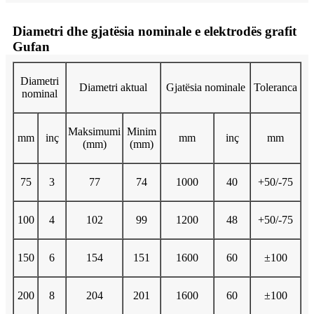
Diametri dhe gjatësia nominale e elektrodës grafit
Gufan
Diametri
Diametri aktual
Gjatësia nominale
Toleranca
nominal
Maksimumi
Minim
mm
inç
mm
inç
mm
(mm)
(mm)
75
3
77
74
1000
40
+50/-75
100
4
102
99
1200
48
+50/-75
150
6
154
151
1600
60
±100
200
8
204
201
1600
60
±100