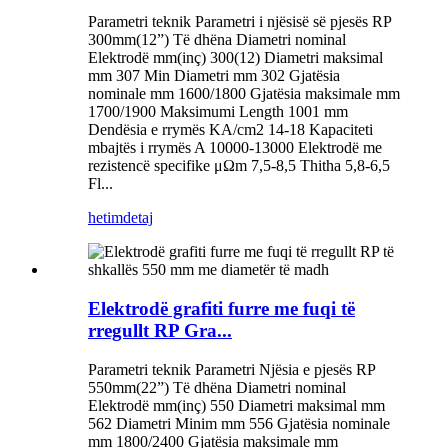
Parametri teknik Parametri i njësisë së pjesës RP
300mm(12”) Të dhëna Diametri nominal
Elektrodë mm(inç) 300(12) Diametri maksimal
mm 307 Min Diametri mm 302 Gjatësia
nominale mm 1600/1800 Gjatësia maksimale mm
1700/1900 Maksimumi Length 1001 mm
Dendësia e rrymës KA/cm2 14-18 Kapaciteti
mbajtës i rrymës A 10000-13000 Elektrodë me
rezistencë specifike μΩm 7,5-8,5 Thitha 5,8-6,5
Fl...
hetim
detaj
Elektrodë grafiti furre me fuqi të
rregullt RP Gra...
Parametri teknik Parametri Njësia e pjesës RP
550mm(22”) Të dhëna Diametri nominal
Elektrodë mm(inç) 550 Diametri maksimal mm
562 Diametri Minim mm 556 Gjatësia nominale
mm 1800/2400 Gjatësia maksimale mm