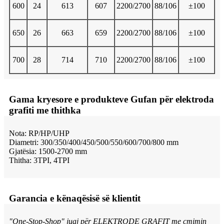
600
24
613
607
2200/2700
88/106
±100
650
26
663
659
2200/2700
88/106
±100
700
28
714
710
2200/2700
88/106
±100
Gama kryesore e produkteve Gufan për elektroda
grafiti me thithka
Nota: RP/HP/UHP
Diametri: 300/350/400/450/500/550/600/700/800 mm
Gjatësia: 1500-2700 mm
Thitha: 3TPI, 4TPI
Garancia e kënaqësisë së klientit
"One-Stop-Shop" juaj për ELEKTRODE GRAFIT me çmimin