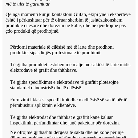
më të ulët të garantuar
Që nga momenti kur ju kontaktoni Gufan, ekipi ynë i ekspertëve
është i përkushtuar për të ofruar shërbim të jashtëzakonshëm,
produkte cilësore dhe dorëzim në kohë, dhe ne qëndrojmë pas
çdo produkti që prodhojmë.
Përdorni materiale të cilësisë më të lartë dhe prodhoni
produktet sipas linjës profesionale të prodhimit.
Të gjitha produktet testohen me matje me saktësi të lartë midis
elektrodave të grafit dhe thithkave.
Të gjitha specifikimet e elektrodave të grafitit plotësojnë
standardet e industrisë dhe të cilësisë.
Furnizimi i klasës, specifikimit dhe madhësisë së saktë për të
përmbushur aplikimin e klientëve.
Të gjitha elektrodat dhe thithkat e grafitit kanë kaluar
inspektimin përfundimtar dhe janë paketuar për dorëzim.
Ne ofrojmë gjithashtu dërgesa të sakta dhe në kohë për një
fillim pa probleme për të përfunduar procesin e porositjes së