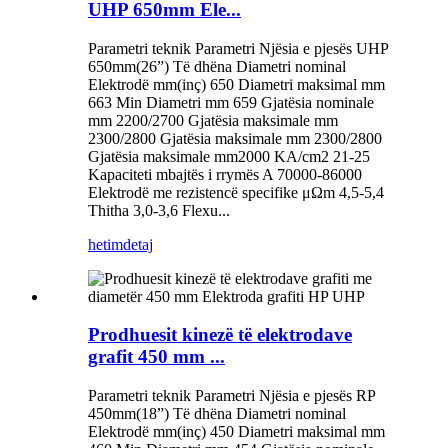
UHP 650mm Ele...
Parametri teknik Parametri Njësia e pjesës UHP
650mm(26”) Të dhëna Diametri nominal
Elektrodë mm(inç) 650 Diametri maksimal mm
663 Min Diametri mm 659 Gjatësia nominale
mm 2200/2700 Gjatësia maksimale mm
2300/2800 Gjatësia maksimale mm 2300/2800
Gjatësia maksimale mm2000 KA/cm2 21-25
Kapaciteti mbajtës i rrymës A 70000-86000
Elektrodë me rezistencë specifike μΩm 4,5-5,4
Thitha 3,0-3,6 Flexu...
hetim
detaj
Prodhuesit kinezë të elektrodave
grafit 450 mm ...
Parametri teknik Parametri Njësia e pjesës RP
450mm(18”) Të dhëna Diametri nominal
Elektrodë mm(inç) 450 Diametri maksimal mm