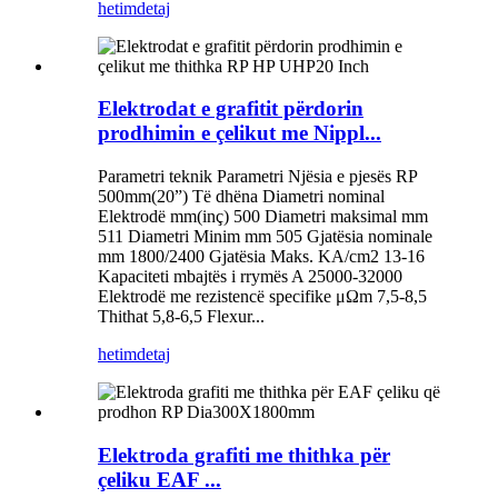
hetim
detaj
Elektrodat e grafitit përdorin
prodhimin e çelikut me Nippl...
Parametri teknik Parametri Njësia e pjesës RP
500mm(20”) Të dhëna Diametri nominal
Elektrodë mm(inç) 500 Diametri maksimal mm
511 Diametri Minim mm 505 Gjatësia nominale
mm 1800/2400 Gjatësia Maks. KA/cm2 13-16
Kapaciteti mbajtës i rrymës A 25000-32000
Elektrodë me rezistencë specifike μΩm 7,5-8,5
Thithat 5,8-6,5 Flexur...
hetim
detaj
Elektroda grafiti me thithka për
çeliku EAF ...