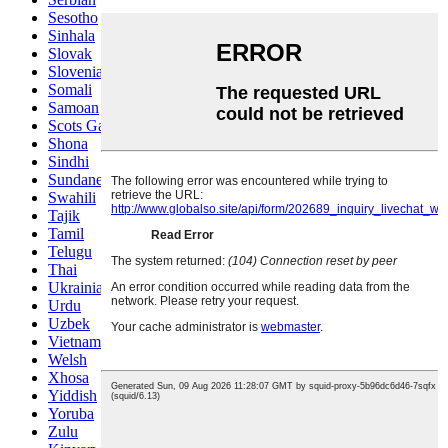
Sesotho
Sinhala
Slovak
Slovenian
Somali
Samoan
Scots Gaelic
Shona
Sindhi
Sundanese
Swahili
Tajik
Tamil
Telugu
Thai
Ukrainian
Urdu
Uzbek
Vietnamese
Welsh
Xhosa
Yiddish
Yoruba
Zulu