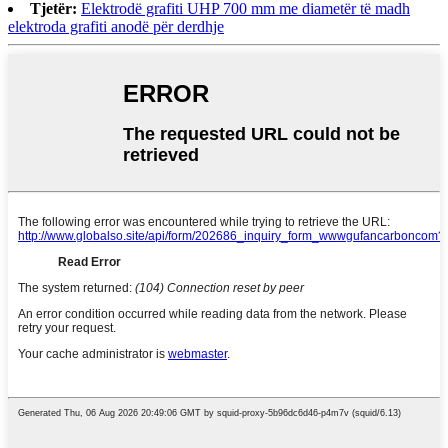
Tjetër:
Elektrodë grafiti UHP 700 mm me diametër të madh
elektroda grafiti anodë për derdhje