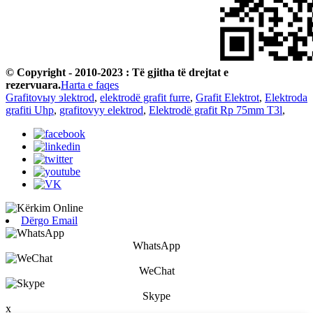
© Copyright - 2010-2023 : Të gjitha të drejtat e
rezervuara.
Harta e faqes
Grafitovыy эlektrod
,
elektrodë grafit furre
,
Grafit Elektrot
,
Elektroda
grafiti Uhp
,
grafitovyy elektrod
,
Elektrodë grafit Rp 75mm T3l
,
Dërgo Email
WhatsApp
WeChat
Skype
x