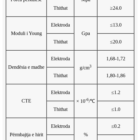
Thithat
≥24.0
Elektroda
≤13.0
Moduli i Young
Gpa
Thithat
≤20.0
Elektroda
1,68-1,72
3
Dendësia e madhe
g/cm
Thithat
1,80-1,86
Elektroda
≤1.2
-6
CTE
× 10
/℃
Thithat
≤1.0
Elektroda
≤0.2
Përmbajtja e hirit
%