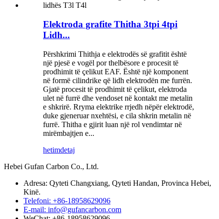
Elektroda grafite Thitha 3tpi 4tpi
Lidh...
Përshkrimi Thithja e elektrodës së grafitit është
një pjesë e vogël por thelbësore e procesit të
prodhimit të çelikut EAF. Është një komponent
në formë cilindrike që lidh elektrodën me furrën.
Gjatë procesit të prodhimit të çelikut, elektroda
ulet në furrë dhe vendoset në kontakt me metalin
e shkrirë. Rryma elektrike rrjedh nëpër elektrodë,
duke gjeneruar nxehtësi, e cila shkrin metalin në
furrë. Thitha e gjirit luan një rol vendimtar në
mirëmbajtjen e...
hetim
detaj
Hebei Gufan Carbon Co., Ltd.
Adresa: Qyteti Changxiang, Qyteti Handan, Provinca Hebei,
Kinë.
Telefoni: +86-18958629096
E-mail: info@gufancarbon.com
WeChat: +86-18958629096