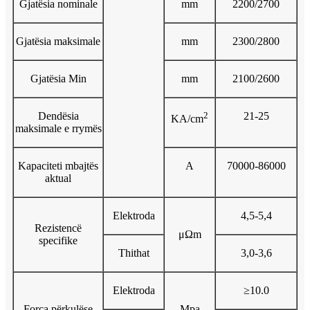
Gjatësia nominale
mm
2200/2700
Gjatësia maksimale
mm
2300/2800
Gjatësia Min
mm
2100/2600
Dendësia
2
21-25
KA/cm
maksimale e rrymës
Kapaciteti mbajtës
A
70000-86000
aktual
Elektroda
4,5-5,4
Rezistencë
μΩm
specifike
Thithat
3,0-3,6
Elektroda
≥10.0
Forca përkulëse
Mpa