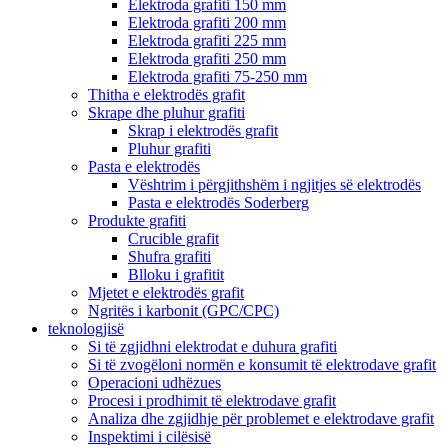
Elektroda grafiti 150 mm
Elektroda grafiti 200 mm
Elektroda grafiti 225 mm
Elektroda grafiti 250 mm
Elektroda grafiti 75-250 mm
Thitha e elektrodës grafit
Skrape dhe pluhur grafiti
Skrap i elektrodës grafit
Pluhur grafiti
Pasta e elektrodës
Vështrim i përgjithshëm i ngjitjes së elektrodës
Pasta e elektrodës Soderberg
Produkte grafiti
Crucible grafit
Shufra grafiti
Blloku i grafitit
Mjetet e elektrodës grafit
Ngritës i karbonit (GPC/CPC)
teknologjisë
Si të zgjidhni elektrodat e duhura grafiti
Si të zvogëloni normën e konsumit të elektrodave grafit
Operacioni udhëzues
Procesi i prodhimit të elektrodave grafit
Analiza dhe zgjidhje për problemet e elektrodave grafit
Inspektimi i cilësisë