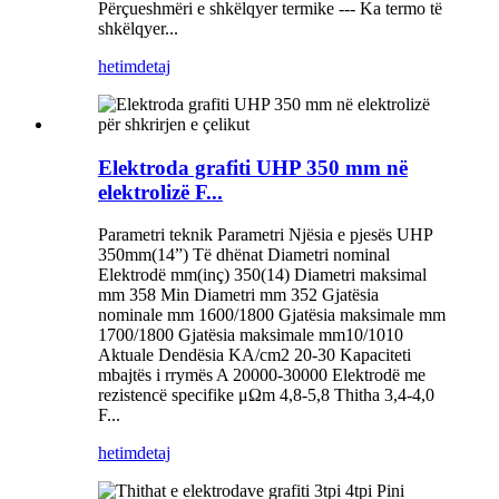
Përçueshmëri e shkëlqyer termike --- Ka termo të
shkëlqyer...
hetim
detaj
Elektroda grafiti UHP 350 mm në
elektrolizë F...
Parametri teknik Parametri Njësia e pjesës UHP
350mm(14”) Të dhënat Diametri nominal
Elektrodë mm(inç) 350(14) Diametri maksimal
mm 358 Min Diametri mm 352 Gjatësia
nominale mm 1600/1800 Gjatësia maksimale mm
1700/1800 Gjatësia maksimale mm10/1010
Aktuale Dendësia KA/cm2 20-30 Kapaciteti
mbajtës i rrymës A 20000-30000 Elektrodë me
rezistencë specifike μΩm 4,8-5,8 Thitha 3,4-4,0
F...
hetim
detaj