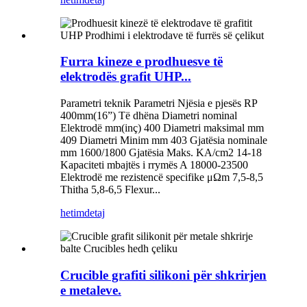
Furra kineze e prodhuesve të
elektrodës grafit UHP...
Parametri teknik Parametri Njësia e pjesës RP
400mm(16”) Të dhëna Diametri nominal
Elektrodë mm(inç) 400 Diametri maksimal mm
409 Diametri Minim mm 403 Gjatësia nominale
mm 1600/1800 Gjatësia Maks. KA/cm2 14-18
Kapaciteti mbajtës i rrymës A 18000-23500
Elektrodë me rezistencë specifike μΩm 7,5-8,5
Thitha 5,8-6,5 Flexur...
hetim
detaj
Crucible grafiti silikoni për shkrirjen
e metaleve.