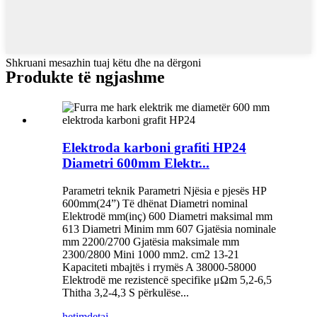
Shkruani mesazhin tuaj këtu dhe na dërgoni
Produkte të ngjashme
Elektroda karboni grafiti HP24
Diametri 600mm Elektr...
Parametri teknik Parametri Njësia e pjesës HP
600mm(24”) Të dhënat Diametri nominal
Elektrodë mm(inç) 600 Diametri maksimal mm
613 Diametri Minim mm 607 Gjatësia nominale
mm 2200/2700 Gjatësia maksimale mm
2300/2800 Mini 1000 mm2. cm2 13-21
Kapaciteti mbajtës i rrymës A 38000-58000
Elektrodë me rezistencë specifike μΩm 5,2-6,5
Thitha 3,2-4,3 S përkulëse...
hetim
detaj