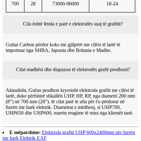
700
28
73000-96000
18-24
Cila është lënda e parë e elektrodës suaj të grafitit?
Gufan Carbon përdor koks me gjilpërë me cilësi të lartë të
importuar nga SHBA, Japonia dhe Britania e Madhe.
Cilat madhësi dhe diapazon të elektrodës grafit prodhoni?
Aktualisht, Gufan prodhon kryesisht elektroda grafiti me cilësi të
lartë, duke përfshirë shkallën UHP, HP, RP, nga diametri 200 mm
(8”) në 700 mm (28”). të cilat janë të afta për t'u përdorur në
furrën me hark elektrik. Diametrat e mëdhenj, si UHP700,
UHP650 dhe UHP600, marrin reagime të mira nga klientët tanë.
E mëparshme:
Elektroda grafiti UHP 600x2400mm për furrën
me hark Elektrik EAF