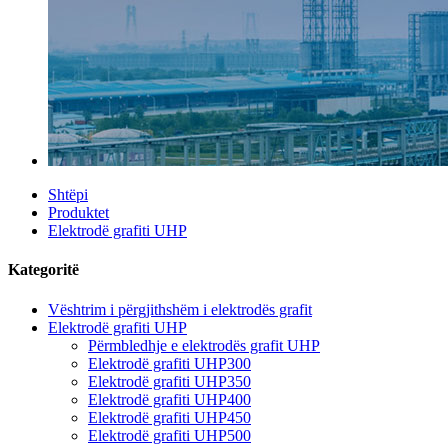
Shtëpi
Produktet
Elektrodë grafiti UHP
Kategoritë
Vështrim i përgjithshëm i elektrodës grafit
Elektrodë grafiti UHP
Përmbledhje e elektrodës grafit UHP
Elektrodë grafiti UHP300
Elektrodë grafiti UHP350
Elektrodë grafiti UHP400
Elektrodë grafiti UHP450
Elektrodë grafiti UHP500