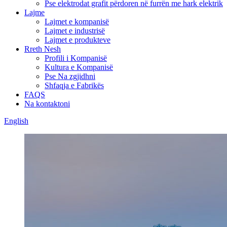
Pse elektrodat grafit përdoren në furrën me hark elektrik
Lajme
Lajmet e kompanisë
Lajmet e industrisë
Lajmet e produkteve
Rreth Nesh
Profili i Kompanisë
Kultura e Kompanisë
Pse Na zgjidhni
Shfaqja e Fabrikës
FAQS
Na kontaktoni
English