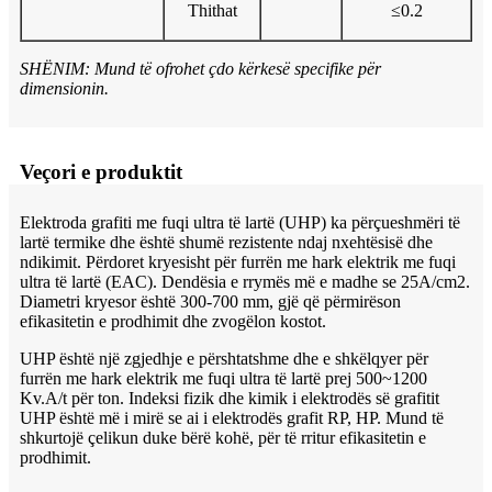
Thithat
≤0.2
SHËNIM: Mund të ofrohet çdo kërkesë specifike për
dimensionin.
Veçori e produktit
Elektroda grafiti me fuqi ultra të lartë (UHP) ka përçueshmëri të
lartë termike dhe është shumë rezistente ndaj nxehtësisë dhe
ndikimit. Përdoret kryesisht për furrën me hark elektrik me fuqi
ultra të lartë (EAC). Dendësia e rrymës më e madhe se 25A/cm2.
Diametri kryesor është 300-700 mm, gjë që përmirëson
efikasitetin e prodhimit dhe zvogëlon kostot.
UHP është një zgjedhje e përshtatshme dhe e shkëlqyer për
furrën me hark elektrik me fuqi ultra të lartë prej 500~1200
Kv.A/t për ton. Indeksi fizik dhe kimik i elektrodës së grafitit
UHP është më i mirë se ai i elektrodës grafit RP, HP. Mund të
shkurtojë çelikun duke bërë kohë, për të rritur efikasitetin e
prodhimit.