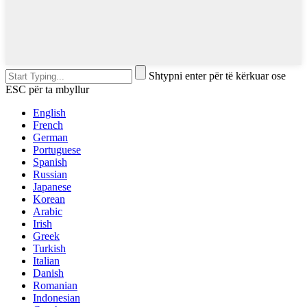
Shtypni enter për të kërkuar ose
ESC për ta mbyllur
English
French
German
Portuguese
Spanish
Russian
Japanese
Korean
Arabic
Irish
Greek
Turkish
Italian
Danish
Romanian
Indonesian