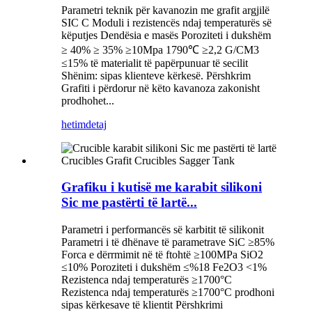
Parametri teknik për kavanozin me grafit argjilë
SIC C Moduli i rezistencës ndaj temperaturës së
këputjes Dendësia e masës Poroziteti i dukshëm
≥ 40% ≥ 35% ≥10Mpa 1790℃ ≥2,2 G/CM3
≤15% të materialit të papërpunuar të secilit
Shënim: sipas klienteve kërkesë. Përshkrim
Grafiti i përdorur në këto kavanoza zakonisht
prodhohet...
hetim
detaj
Grafiku i kutisë me karabit silikoni
Sic me pastërti të lartë...
Parametri i performancës së karbitit të silikonit
Parametri i të dhënave të parametrave SiC ≥85%
Forca e dërrmimit në të ftohtë ≥100MPa SiO2
≤10% Poroziteti i dukshëm ≤%18 Fe2O3 <1%
Rezistenca ndaj temperaturës ≥1700°C
Rezistenca ndaj temperaturës ≥1700°C prodhoni
sipas kërkesave të klientit Përshkrimi