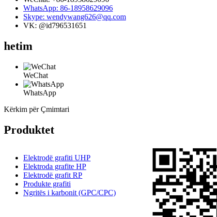
WhatsApp: 86-18958629096
Skype: wendywang626@qq.com
VK: @id796531651
hetim
WeChat
WhatsApp
Kërkim për Çmimtari
Produktet
Elektrodë grafiti UHP
Elektroda grafite HP
Elektrodë grafit RP
Produkte grafiti
Ngritës i karbonit (GPC/CPC)