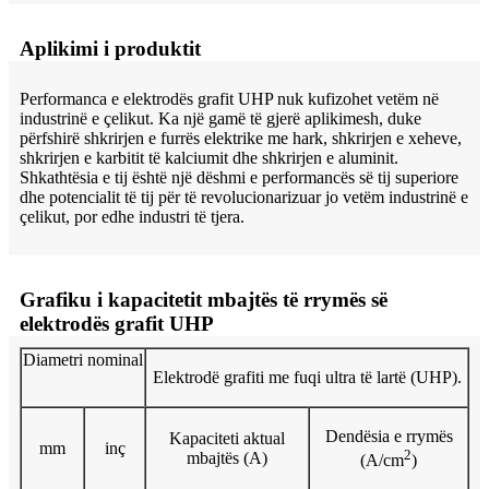
Aplikimi i produktit
Performanca e elektrodës grafit UHP nuk kufizohet vetëm në
industrinë e çelikut. Ka një gamë të gjerë aplikimesh, duke
përfshirë shkrirjen e furrës elektrike me hark, shkrirjen e xeheve,
shkrirjen e karbitit të kalciumit dhe shkrirjen e aluminit.
Shkathtësia e tij është një dëshmi e performancës së tij superiore
dhe potencialit të tij për të revolucionarizuar jo vetëm industrinë e
çelikut, por edhe industri të tjera.
Grafiku i kapacitetit mbajtës të rrymës së
elektrodës grafit UHP
Diametri nominal
Elektrodë grafiti me fuqi ultra të lartë (UHP).
Dendësia e rrymës
Kapaciteti aktual
mm
inç
2
mbajtës (A)
(A/cm
)