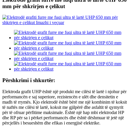
mm për shkrirjen e çelikut
Përshkrimi i shkurtër:
Elektroda grafit UHP është një produkt me cilësi të lartë i njohur për
performancën e saj superiore, rezistencën e ulët dhe densitetin e
madh të rrymës. Kjo elektrodë është bërë me një kombinim të koksit
të naftës me cilësi të lartë, koksit me gjilpërë dhe asfaltit të qymyrit
për të ofruar përfitime maksimale. Është një hap mbi elektrodat HP
dhe RP për sa i përket performancës dhe është dëshmuar të jetë një
përcjellës i besueshëm dhe efikas i energjisë elektrike.