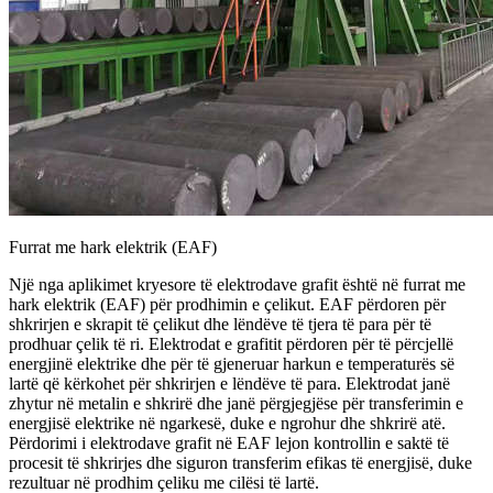
Furrat me hark elektrik (EAF)
Një nga aplikimet kryesore të elektrodave grafit është në furrat me
hark elektrik (EAF) për prodhimin e çelikut. EAF përdoren për
shkrirjen e skrapit të çelikut dhe lëndëve të tjera të para për të
prodhuar çelik të ri. Elektrodat e grafitit përdoren për të përcjellë
energjinë elektrike dhe për të gjeneruar harkun e temperaturës së
lartë që kërkohet për shkrirjen e lëndëve të para. Elektrodat janë
zhytur në metalin e shkrirë dhe janë përgjegjëse për transferimin e
energjisë elektrike në ngarkesë, duke e ngrohur dhe shkrirë atë.
Përdorimi i elektrodave grafit në EAF lejon kontrollin e saktë të
procesit të shkrirjes dhe siguron transferim efikas të energjisë, duke
rezultuar në prodhim çeliku me cilësi të lartë.