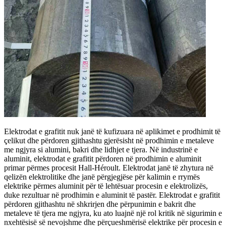
Elektrodat e grafitit nuk janë të kufizuara në aplikimet e prodhimit të
çelikut dhe përdoren gjithashtu gjerësisht në prodhimin e metaleve
me ngjyra si alumini, bakri dhe lidhjet e tjera. Në industrinë e
aluminit, elektrodat e grafitit përdoren në prodhimin e aluminit
primar përmes procesit Hall-Héroult. Elektrodat janë të zhytura në
qelizën elektrolitike dhe janë përgjegjëse për kalimin e rrymës
elektrike përmes aluminit për të lehtësuar procesin e elektrolizës,
duke rezultuar në prodhimin e aluminit të pastër. Elektrodat e grafitit
përdoren gjithashtu në shkrirjen dhe përpunimin e bakrit dhe
metaleve të tjera me ngjyra, ku ato luajnë një rol kritik në sigurimin e
nxehtësisë së nevojshme dhe përçueshmërisë elektrike për procesin e