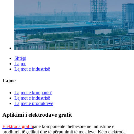
Shtëpi
Lajme
Lajmet e industrisë
Lajme
Lajmet e kompanisë
Lajmet e industrisë
Lajmet e produkteve
Aplikimi i elektrodave grafit
Elektroda grafiti
janë komponentë thelbësorë në industrinë e
prodhimit të çelikut dhe të përpunimit të metaleve. Këto elektroda