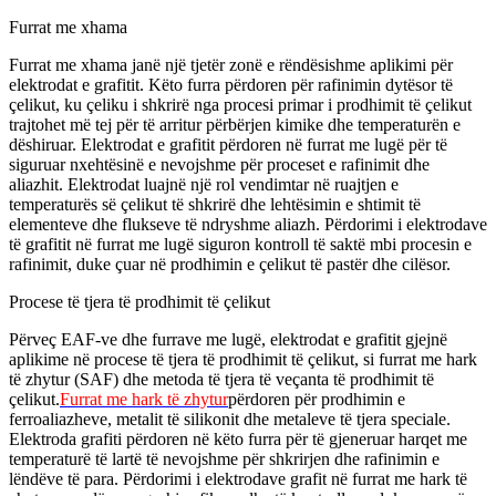
Furrat me xhama
Furrat me xhama janë një tjetër zonë e rëndësishme aplikimi për
elektrodat e grafitit. Këto furra përdoren për rafinimin dytësor të
çelikut, ku çeliku i shkrirë nga procesi primar i prodhimit të çelikut
trajtohet më tej për të arritur përbërjen kimike dhe temperaturën e
dëshiruar. Elektrodat e grafitit përdoren në furrat me lugë për të
siguruar nxehtësinë e nevojshme për proceset e rafinimit dhe
aliazhit. Elektrodat luajnë një rol vendimtar në ruajtjen e
temperaturës së çelikut të shkrirë dhe lehtësimin e shtimit të
elementeve dhe flukseve të ndryshme aliazh. Përdorimi i elektrodave
të grafitit në furrat me lugë siguron kontroll të saktë mbi procesin e
rafinimit, duke çuar në prodhimin e çelikut të pastër dhe cilësor.
Procese të tjera të prodhimit të çelikut
Përveç EAF-ve dhe furrave me lugë, elektrodat e grafitit gjejnë
aplikime në procese të tjera të prodhimit të çelikut, si furrat me hark
të zhytur (SAF) dhe metoda të tjera të veçanta të prodhimit të
çelikut.
Furrat me hark të zhytur
përdoren për prodhimin e
ferroaliazheve, metalit të silikonit dhe metaleve të tjera speciale.
Elektroda grafiti përdoren në këto furra për të gjeneruar harqet me
temperaturë të lartë të nevojshme për shkrirjen dhe rafinimin e
lëndëve të para. Përdorimi i elektrodave grafit në furrat me hark të