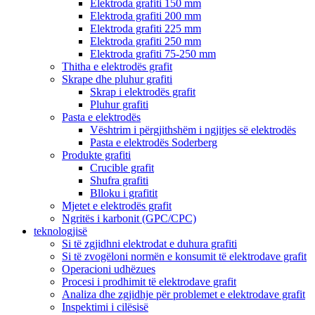
Elektroda grafiti 150 mm
Elektroda grafiti 200 mm
Elektroda grafiti 225 mm
Elektroda grafiti 250 mm
Elektroda grafiti 75-250 mm
Thitha e elektrodës grafit
Skrape dhe pluhur grafiti
Skrap i elektrodës grafit
Pluhur grafiti
Pasta e elektrodës
Vështrim i përgjithshëm i ngjitjes së elektrodës
Pasta e elektrodës Soderberg
Produkte grafiti
Crucible grafit
Shufra grafiti
Blloku i grafitit
Mjetet e elektrodës grafit
Ngritës i karbonit (GPC/CPC)
teknologjisë
Si të zgjidhni elektrodat e duhura grafiti
Si të zvogëloni normën e konsumit të elektrodave grafit
Operacioni udhëzues
Procesi i prodhimit të elektrodave grafit
Analiza dhe zgjidhje për problemet e elektrodave grafit
Inspektimi i cilësisë