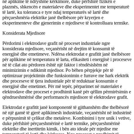
në aplikime të ndryshme kërkimore, duke përfshirë fizikën e
plazmës, shkencën e materialeve dhe eksperimentet me temperaturë
të lartë, ku toleranca e tyre ndaj temperaturës së lartë dhe
përçueshmëria elektrike janë thelbësore për kryerjen e
eksperimenteve dhe gjenerimin e mjediseve të kontrolluara termike.
Konsiderata Mjedisore
Përdorimi i elektrodave grafit në proceset industriale ngre
konsiderata mjedisore, veçanërisht në drejtim të konsumit të
energjisë dhe emetimeve. Ndërsa elektrodat e grafitit janë thelbësore
për aplikime në temperatura të larta, efikasiteti i energjisë i proceseve
në të cilat ato përdoren është një faktor i rëndësishëm në
minimizimin e ndikimit mjedisor. Po bëhen përpjekje për të
optimizuar projektimin dhe funksionimin e furrave me hark elektrik
dhe proceseve të tjera industriale për të reduktuar konsumin e
energjisë dhe emetimet. Për më tepër, përparimet në materialet e
elektrodave dhe proceset e prodhimit kanë për qëllim përmirësimin e
qëndrueshmërisë dhe performancës mjedisore të elektrodave grafit.
Elektrodat e grafitit janë komponentë të gjithanshëm dhe thelbësorë
në një gamë të gjerë aplikimesh industriale, veçanërisht në industrinë
e përpunimit të çelikut dhe metaleve. Kombinimi i tyre unik i vetive,
duke përfshirë përçueshmërinë e lartë termike, përçueshmërinë
elektrike dhe inertitetin kimik, i bën ato ideale për mjedise me