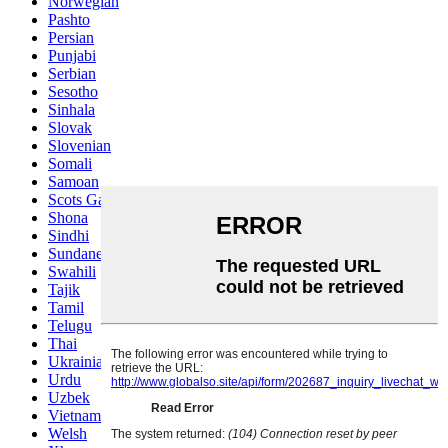
Norwegian
Pashto
Persian
Punjabi
Serbian
Sesotho
Sinhala
Slovak
Slovenian
Somali
Samoan
Scots Gaelic
Shona
Sindhi
Sundanese
Swahili
Tajik
Tamil
Telugu
Thai
Ukrainian
Urdu
Uzbek
Vietnamese
Welsh