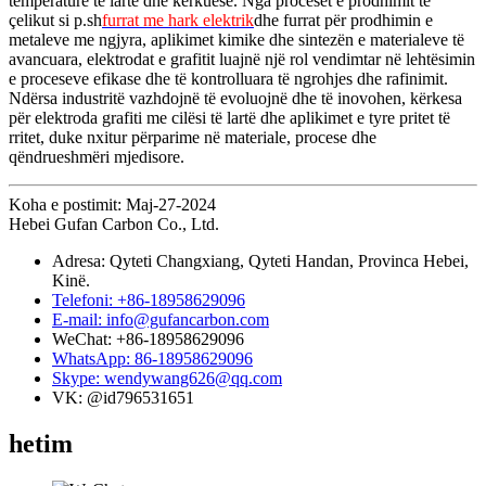
temperaturë të lartë dhe kërkuese. Nga proceset e prodhimit të
çelikut si p.sh
furrat me hark elektrik
dhe furrat për prodhimin e
metaleve me ngjyra, aplikimet kimike dhe sintezën e materialeve të
avancuara, elektrodat e grafitit luajnë një rol vendimtar në lehtësimin
e proceseve efikase dhe të kontrolluara të ngrohjes dhe rafinimit.
Ndërsa industritë vazhdojnë të evoluojnë dhe të inovohen, kërkesa
për elektroda grafiti me cilësi të lartë dhe aplikimet e tyre pritet të
rritet, duke nxitur përparime në materiale, procese dhe
qëndrueshmëri mjedisore.
Koha e postimit: Maj-27-2024
Hebei Gufan Carbon Co., Ltd.
Adresa: Qyteti Changxiang, Qyteti Handan, Provinca Hebei,
Kinë.
Telefoni: +86-18958629096
E-mail: info@gufancarbon.com
WeChat: +86-18958629096
WhatsApp: 86-18958629096
Skype: wendywang626@qq.com
VK: @id796531651
hetim