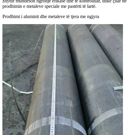
zhytur mundëson ngrohje efikase dhe të kontrolluar, duke çuar në
prodhimin e metaleve speciale me pastërti të lartë.
Prodhimi i aluminit dhe metaleve të tjera me ngjyra