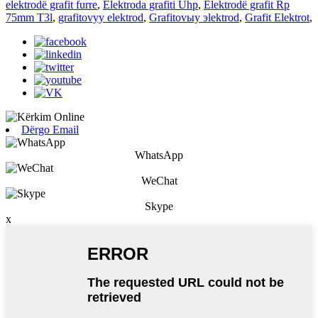
elektrodë grafit furre
,
Elektroda grafiti Uhp
,
Elektrodë grafit Rp
75mm T3l
,
grafitovyy elektrod
,
Grafitovыy эlektrod
,
Grafit Elektrot
,
Dërgo Email
WhatsApp
WeChat
Skype
x