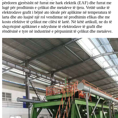
përdoren gjerësisht në furrat me hark elektrik (EAF) dhe furrat me
lugë për prodhimin e çelikut dhe metaleve të tjera. Vetitë unike të
elektrodave grafit i bëjnë ato ideale për aplikime në temperatura të
larta dhe ato luajnë një rol vendimtar në prodhimin efikas dhe me
kosto efektive të çelikut me cilësi të lartë. Në këtë artikull, ne do të
shqyrtojmë aplikimet e ndryshme të elektrodave të grafit dhe
rëndësinë e tyre në industrinë e përpunimit të çelikut dhe metaleve.