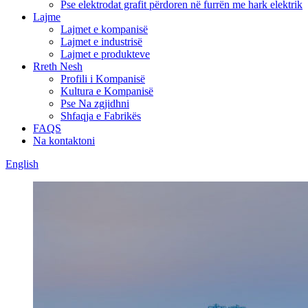
Pse elektrodat grafit përdoren në furrën me hark elektrik
Lajme
Lajmet e kompanisë
Lajmet e industrisë
Lajmet e produkteve
Rreth Nesh
Profili i Kompanisë
Kultura e Kompanisë
Pse Na zgjidhni
Shfaqja e Fabrikës
FAQS
Na kontaktoni
English