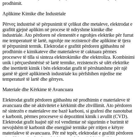
prodhimit.
Aplikime Kimike dhe Industriale
Përveç industrisë së përpunimit të çelikut dhe metaleve, elektrodat e
grafitit gjejnë aplikim në procese të ndryshme kimike dhe
industriale. Ato përdoren në elementët e ngrohjes elektrike për furrat
me temperaturë të lartë, ngrohje me rezistencë dhe aplikime të tjera
të përpunimit termik. Elektrodat e grafitit përdoren gjithashtu në
prodhimin e kimikateve dhe materialeve të caktuara përmes
proceseve të tilla si sinteza elektrokimike dhe elektroliza. Kombinimi
unik i përçueshmërisë së lartë termike, rezistencës së ulët elektrike
dhe inertitetit kimik i bën elektrodat grafit të përshtatshme për një
gamë të gjerë aplikimesh industriale ku përfshihen mjedise me
temperaturë të lartë dhe gërryes.
Materiale dhe Kërkime të Avancuara
Elektrodat grafit përdoren gjithashtu në prodhimin e materialeve të
avancuara dhe në aktivitetet e kërkimit dhe zhvillimit. Ato përdoren
në sintezën e materialeve me bazë karboni, si grafeni dhe nanotubat
e karbonit, përmes proceseve si depozitimi kimik i avullit (CVD).
Elektrodat grafit luajnë një rol vendimtar në sigurimin e burimit të
nevojshëm të karbonit dhe energjisë termike për rritjen e këtyre
materialeve të avancuara. Për më tepër, elektrodat e grafitit përdoren