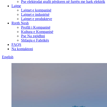
Pse elektrodat grafit përdoren në furrën me hark elektrik
Lajme
Lajmet e kompanisë
Lajmet e industrisë
Lajmet e produkteve
Rreth Nesh
Profili i Kompanisë
Kultura e Kompanisë
Pse Na zgjidhni
Shfaqja e Fabrikës
FAQS
Na kontaktoni
English