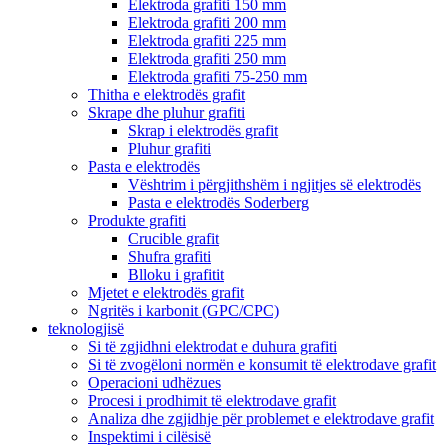
Elektroda grafiti 150 mm
Elektroda grafiti 200 mm
Elektroda grafiti 225 mm
Elektroda grafiti 250 mm
Elektroda grafiti 75-250 mm
Thitha e elektrodës grafit
Skrape dhe pluhur grafiti
Skrap i elektrodës grafit
Pluhur grafiti
Pasta e elektrodës
Vështrim i përgjithshëm i ngjitjes së elektrodës
Pasta e elektrodës Soderberg
Produkte grafiti
Crucible grafit
Shufra grafiti
Blloku i grafitit
Mjetet e elektrodës grafit
Ngritës i karbonit (GPC/CPC)
teknologjisë
Si të zgjidhni elektrodat e duhura grafiti
Si të zvogëloni normën e konsumit të elektrodave grafit
Operacioni udhëzues
Procesi i prodhimit të elektrodave grafit
Analiza dhe zgjidhje për problemet e elektrodave grafit
Inspektimi i cilësisë