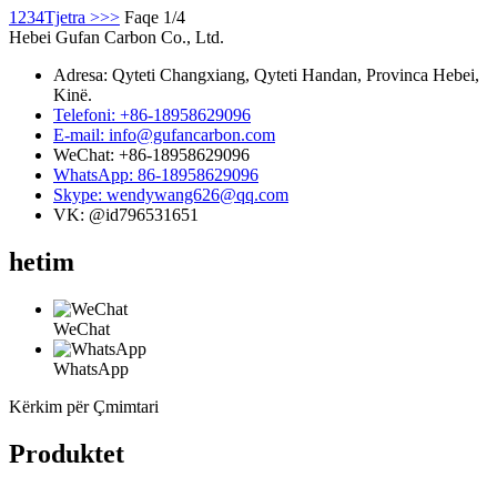
1
2
3
4
Tjetra >
>>
Faqe 1/4
Hebei Gufan Carbon Co., Ltd.
Adresa: Qyteti Changxiang, Qyteti Handan, Provinca Hebei,
Kinë.
Telefoni: +86-18958629096
E-mail: info@gufancarbon.com
WeChat: +86-18958629096
WhatsApp: 86-18958629096
Skype: wendywang626@qq.com
VK: @id796531651
hetim
WeChat
WhatsApp
Kërkim për Çmimtari
Produktet