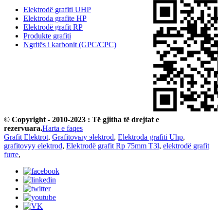
Elektrodë grafiti UHP
Elektroda grafite HP
Elektrodë grafit RP
Produkte grafiti
Ngritës i karbonit (GPC/CPC)
© Copyright - 2010-2023 : Të gjitha të drejtat e
rezervuara.
Harta e faqes
Grafit Elektrot
,
Grafitovыy эlektrod
,
Elektroda grafiti Uhp
,
grafitovyy elektrod
,
Elektrodë grafit Rp 75mm T3l
,
elektrodë grafit
furre
,