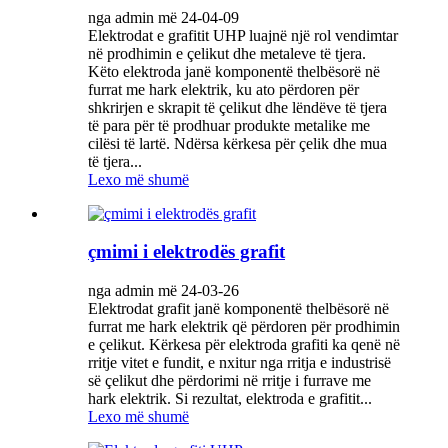
nga admin më 24-04-09
Elektrodat e grafitit UHP luajnë një rol vendimtar
në prodhimin e çelikut dhe metaleve të tjera.
Këto elektroda janë komponentë thelbësorë në
furrat me hark elektrik, ku ato përdoren për
shkrirjen e skrapit të çelikut dhe lëndëve të tjera
të para për të prodhuar produkte metalike me
cilësi të lartë. Ndërsa kërkesa për çelik dhe mua
të tjera...
Lexo më shumë
çmimi i elektrodës grafit
nga admin më 24-03-26
Elektrodat grafit janë komponentë thelbësorë në
furrat me hark elektrik që përdoren për prodhimin
e çelikut. Kërkesa për elektroda grafiti ka qenë në
rritje vitet e fundit, e nxitur nga rritja e industrisë
së çelikut dhe përdorimi në rritje i furrave me
hark elektrik. Si rezultat, elektroda e grafitit...
Lexo më shumë