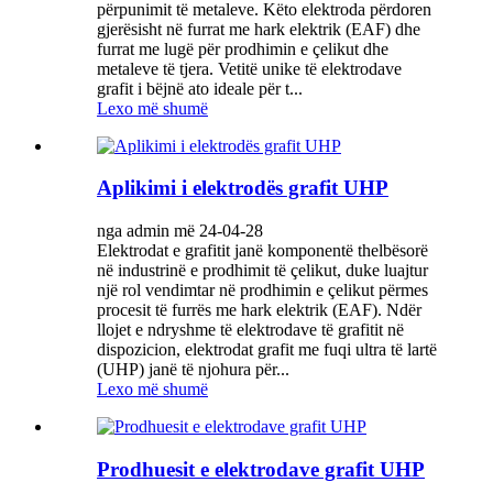
përpunimit të metaleve. Këto elektroda përdoren
gjerësisht në furrat me hark elektrik (EAF) dhe
furrat me lugë për prodhimin e çelikut dhe
metaleve të tjera. Vetitë unike të elektrodave
grafit i bëjnë ato ideale për t...
Lexo më shumë
Aplikimi i elektrodës grafit UHP
nga admin më 24-04-28
Elektrodat e grafitit janë komponentë thelbësorë
në industrinë e prodhimit të çelikut, duke luajtur
një rol vendimtar në prodhimin e çelikut përmes
procesit të furrës me hark elektrik (EAF). Ndër
llojet e ndryshme të elektrodave të grafitit në
dispozicion, elektrodat grafit me fuqi ultra të lartë
(UHP) janë të njohura për...
Lexo më shumë
Prodhuesit e elektrodave grafit UHP