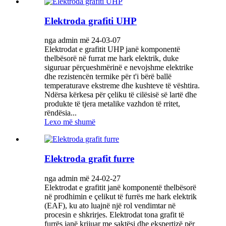
Elektroda grafiti UHP
nga admin më 24-03-07
Elektrodat e grafitit UHP janë komponentë
thelbësorë në furrat me hark elektrik, duke
siguruar përçueshmërinë e nevojshme elektrike
dhe rezistencën termike për t'i bërë ballë
temperaturave ekstreme dhe kushteve të vështira.
Ndërsa kërkesa për çeliku të cilësisë së lartë dhe
produkte të tjera metalike vazhdon të rritet,
rëndësia...
Lexo më shumë
Elektroda grafit furre
nga admin më 24-02-27
Elektrodat e grafitit janë komponentë thelbësorë
në prodhimin e çelikut të furrës me hark elektrik
(EAF), ku ato luajnë një rol vendimtar në
procesin e shkrirjes. Elektrodat tona grafit të
furrës janë krijuar me saktësi dhe ekspertizë për