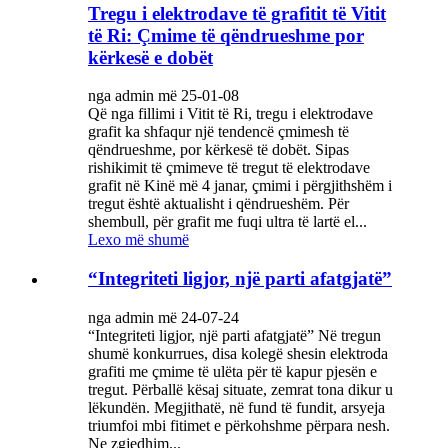
Tregu i elektrodave të grafitit të Vitit
të Ri: Çmime të qëndrueshme por
kërkesë e dobët
nga admin më 25-01-08
Që nga fillimi i Vitit të Ri, tregu i elektrodave
grafit ka shfaqur një tendencë çmimesh të
qëndrueshme, por kërkesë të dobët. Sipas
rishikimit të çmimeve të tregut të elektrodave
grafit në Kinë më 4 janar, çmimi i përgjithshëm i
tregut është aktualisht i qëndrueshëm. Për
shembull, për grafit me fuqi ultra të lartë el...
Lexo më shumë
“Integriteti ligjor, një parti afatgjatë”
nga admin më 24-07-24
“Integriteti ligjor, një parti afatgjatë” Në tregun
shumë konkurrues, disa kolegë shesin elektroda
grafiti me çmime të ulëta për të kapur pjesën e
tregut. Përballë kësaj situate, zemrat tona dikur u
lëkundën. Megjithatë, në fund të fundit, arsyeja
triumfoi mbi fitimet e përkohshme përpara nesh.
Ne zgjedhim...