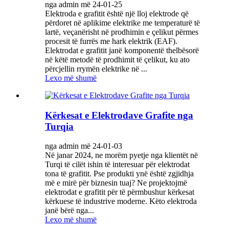
nga admin më 24-01-25
Elektroda e grafitit është një lloj elektrode që
përdoret në aplikime elektrike me temperaturë të
lartë, veçanërisht në prodhimin e çelikut përmes
procesit të furrës me hark elektrik (EAF).
Elektrodat e grafitit janë komponentë thelbësorë
në këtë metodë të prodhimit të çelikut, ku ato
përcjellin rrymën elektrike në ...
Lexo më shumë
Kërkesat e Elektrodave Grafite nga
Turqia
nga admin më 24-01-03
Në janar 2024, ne morëm pyetje nga klientët në
Turqi të cilët ishin të interesuar për elektrodat
tona të grafitit. Pse produkti ynë është zgjidhja
më e mirë për biznesin tuaj? Ne projektojmë
elektrodat e grafitit për të përmbushur kërkesat
kërkuese të industrive moderne. Këto elektroda
janë bërë nga...
Lexo më shumë