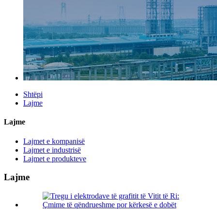
Shtëpi
Lajme
Lajme
Lajmet e kompanisë
Lajmet e industrisë
Lajmet e produkteve
Lajme