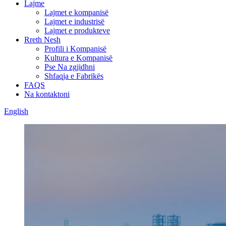
Lajme
Lajmet e kompanisë
Lajmet e industrisë
Lajmet e produkteve
Rreth Nesh
Profili i Kompanisë
Kultura e Kompanisë
Pse Na zgjidhni
Shfaqja e Fabrikës
FAQS
Na kontaktoni
English