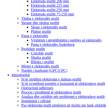
Elektroda grafiti 200 mm
Elektroda grafiti 225 mm
Elektroda grafiti 250 mm
Elektroda grafiti 75-250 mm
Thitha e elektrodës grafit
Skrape dhe pluhur grafiti
Skrap i elektrodës grafit
Pluhur grafiti
Pasta e elektrodës
Vështrim i përgjithshëm i ngjitjes së elektrodës
Pasta e elektrodës Soderberg
Produkte grafiti
Crucible grafit
Shufra grafiti
Blloku i grafitit
Mjetet e elektrodës grafit
Ngritës i karbonit (GPC/CPC)
teknologjisë
Si të zgjidhni elektrodat e duhura grafiti
Si të zvogëloni normën e konsumit të elektrodave grafit
Operacioni udhëzues
Procesi i prodhimit të elektrodave grafit
Analiza dhe zgjidhje për problemet e elektrodave grafit
Inspektimi i cilësisë
Pse elektrodat grafit përdoren në furrën me hark elektrik