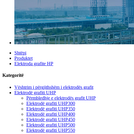
Shtëpi
Produktet
Elektroda grafite HP
Kategoritë
Vështrim i përgjithshëm i elektrodës grafit
Elektrodë grafiti UHP
Përmbledhje e elektrodës grafit UHP
Elektrodë grafiti UHP300
Elektrodë grafiti UHP350
Elektrodë grafiti UHP400
Elektrodë grafiti UHP450
Elektrodë grafiti UHP500
Elektrodë grafiti UHP550