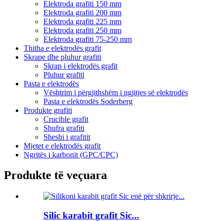
Elektroda grafiti 150 mm
Elektroda grafiti 200 mm
Elektroda grafiti 225 mm
Elektroda grafiti 250 mm
Elektroda grafiti 75-250 mm
Thitha e elektrodës grafit
Skrape dhe pluhur grafiti
Skrap i elektrodës grafit
Pluhur grafiti
Pasta e elektrodës
Vështrim i përgjithshëm i ngjitjes së elektrodës
Pasta e elektrodës Soderberg
Produkte grafiti
Crucible grafit
Shufra grafiti
Sheshi i grafitit
Mjetet e elektrodës grafit
Ngritës i karbonit (GPC/CPC)
Produkte të veçuara
Silic karabit grafit Sic...