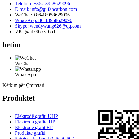
Telefoni: +86-18958629096
E-mail: info@gufancarbon.com
WeChat: +86-18958629096
WhatsApp: 86-18958629096
Skype: wendywang626@qq.com
VK: @id796531651
hetim
WeChat
WhatsApp
Kërkim për Çmimtari
Produktet
Elektrodë grafiti UHP
Elektroda grafite HP
Elektrodë grafit RP
Produkte grafiti
Ngritës i karbonit (GPC/CPC)