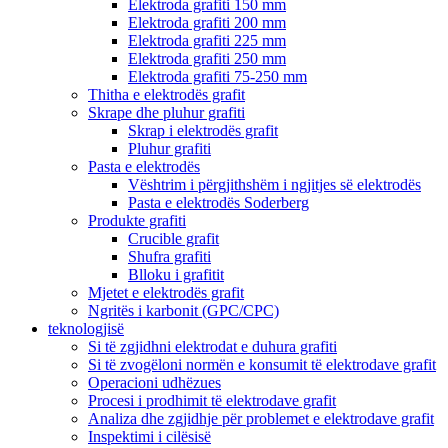
Elektroda grafiti 150 mm
Elektroda grafiti 200 mm
Elektroda grafiti 225 mm
Elektroda grafiti 250 mm
Elektroda grafiti 75-250 mm
Thitha e elektrodës grafit
Skrape dhe pluhur grafiti
Skrap i elektrodës grafit
Pluhur grafiti
Pasta e elektrodës
Vështrim i përgjithshëm i ngjitjes së elektrodës
Pasta e elektrodës Soderberg
Produkte grafiti
Crucible grafit
Shufra grafiti
Blloku i grafitit
Mjetet e elektrodës grafit
Ngritës i karbonit (GPC/CPC)
teknologjisë
Si të zgjidhni elektrodat e duhura grafiti
Si të zvogëloni normën e konsumit të elektrodave grafit
Operacioni udhëzues
Procesi i prodhimit të elektrodave grafit
Analiza dhe zgjidhje për problemet e elektrodave grafit
Inspektimi i cilësisë