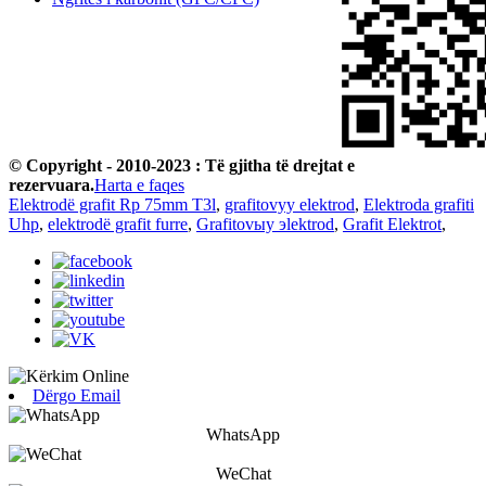
© Copyright - 2010-2023 : Të gjitha të drejtat e
rezervuara.
Harta e faqes
Elektrodë grafit Rp 75mm T3l
,
grafitovyy elektrod
,
Elektroda grafiti
Uhp
,
elektrodë grafit furre
,
Grafitovыy эlektrod
,
Grafit Elektrot
,
Dërgo Email
WhatsApp
WeChat