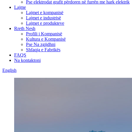
Pse elektrodat grafit përdoren në furrën me hark elektrik
Lajme
Lajmet e kompanisë
Lajmet e industrisë
Lajmet e produkteve
Rreth Nesh
Profili i Kompanisë
Kultura e Kompanisë
Pse Na zgjidhni
Shfaqja e Fabrikës
FAQS
Na kontaktoni
English