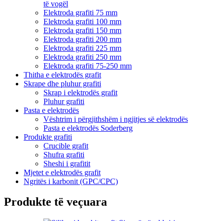
të vogël
Elektroda grafiti 75 mm
Elektroda grafiti 100 mm
Elektroda grafiti 150 mm
Elektroda grafiti 200 mm
Elektroda grafiti 225 mm
Elektroda grafiti 250 mm
Elektroda grafiti 75-250 mm
Thitha e elektrodës grafit
Skrape dhe pluhur grafiti
Skrap i elektrodës grafit
Pluhur grafiti
Pasta e elektrodës
Vështrim i përgjithshëm i ngjitjes së elektrodës
Pasta e elektrodës Soderberg
Produkte grafiti
Crucible grafit
Shufra grafiti
Sheshi i grafitit
Mjetet e elektrodës grafit
Ngritës i karbonit (GPC/CPC)
Produkte të veçuara