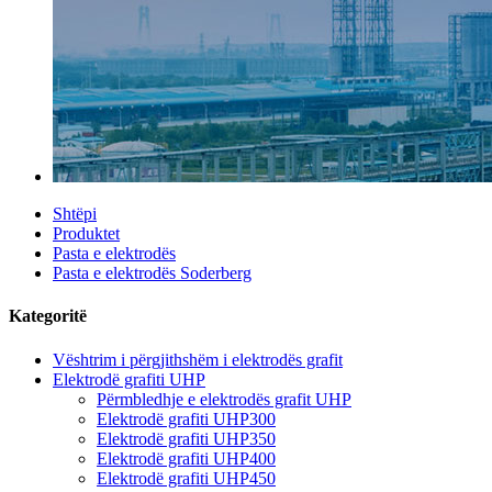
Shtëpi
Produktet
Pasta e elektrodës
Pasta e elektrodës Soderberg
Kategoritë
Vështrim i përgjithshëm i elektrodës grafit
Elektrodë grafiti UHP
Përmbledhje e elektrodës grafit UHP
Elektrodë grafiti UHP300
Elektrodë grafiti UHP350
Elektrodë grafiti UHP400
Elektrodë grafiti UHP450