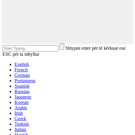
Shtypni enter për të kërkuar ose
ESC për ta mbyllur
English
French
German
Portuguese
Spanish
Russian
Japanese
Korean
Arabic
Irish
Greek
Turkish
Italian
Danish