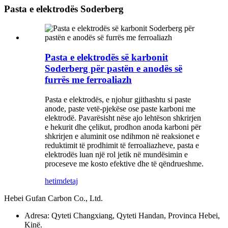
Pasta e elektrodës Soderberg
Pasta e elektrodës së karbonit
Soderberg për pastën e anodës së
furrës me ferroaliazh
Pasta e elektrodës, e njohur gjithashtu si paste
anode, paste vetë-pjekëse ose paste karboni me
elektrodë. Pavarësisht nëse ajo lehtëson shkrirjen
e hekurit dhe çelikut, prodhon anoda karboni për
shkrirjen e aluminit ose ndihmon në reaksionet e
reduktimit të prodhimit të ferroaliazheve, pasta e
elektrodës luan një rol jetik në mundësimin e
proceseve me kosto efektive dhe të qëndrueshme.
hetim
detaj
Hebei Gufan Carbon Co., Ltd.
Adresa: Qyteti Changxiang, Qyteti Handan, Provinca Hebei,
Kinë.